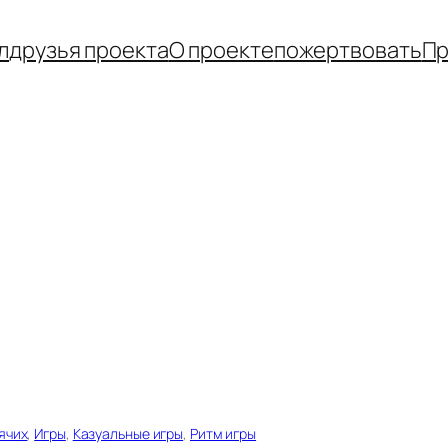
л
друзья проекта
О проекте
пожертвовать
Пр
ячих
, 
Игры
, 
Казуальные игры
, 
Ритм игры