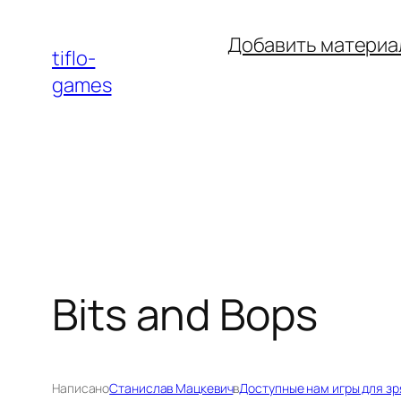
Перейти
Добавить материа
к
tiflo-
содержимому
games
Bits and Bops
Написано
Станислав Мацкевич
в
Доступные нам игры для зр