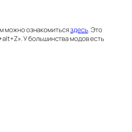
ком можно ознакомиться
здесь
. Это
+alt+Z». У большинства модов есть