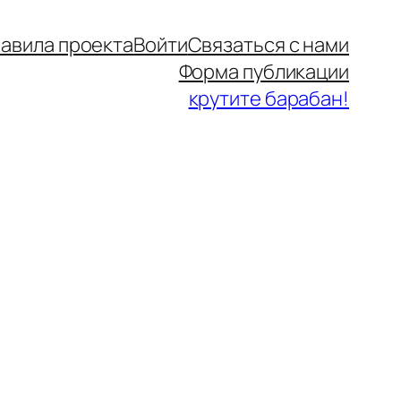
авила проекта
Войти
Связаться с нами
Форма публикации
крутите барабан!