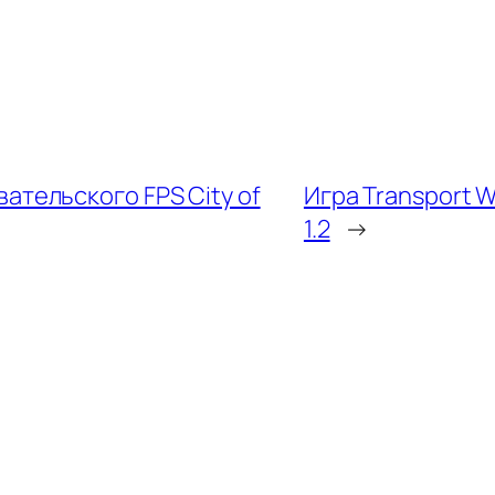
ательского FPS City of
Игра Transport W
1.2
→