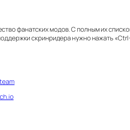
ество фанатских модов. С полным их спис
и поддержки скринридера нужно нажать «Ctrl
Steam
ch.io