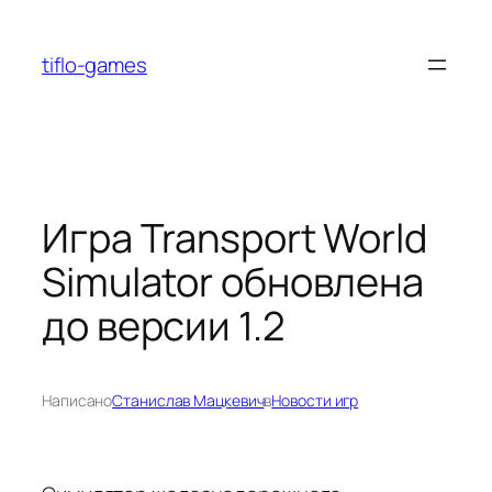
Перейти
к
tiflo-games
содержимому
Игра Transport World
Simulator обновлена
до версии 1.2
Написано
Станислав Мацкевич
в
Новости игр