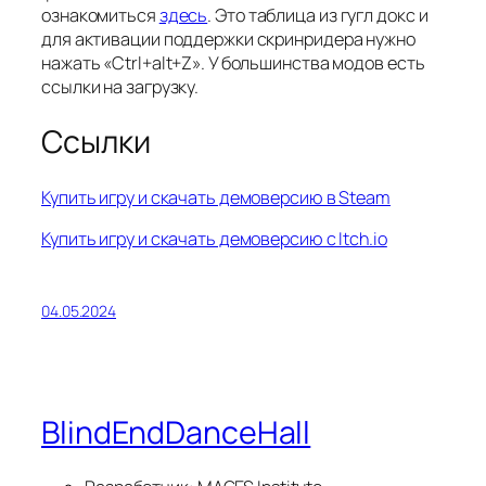
ознакомиться
здесь
. Это таблица из гугл докс и
для активации поддержки скринридера нужно
нажать «Ctrl+alt+Z». У большинства модов есть
ссылки на загрузку.
Ссылки
Купить игру и скачать демоверсию в Steam
Купить игру и скачать демоверсию с Itch.io
04.05.2024
BlindEndDanceHall