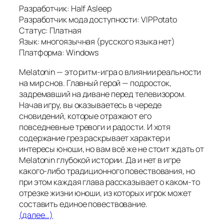
Разработчик: Half Asleep
Разработчик мода доступности: VIPPotato
Статус: Платная
Язык: многоязычная (русского языка нет)
Платформа: Windows
Melatonin — это ритм-игра о влиянии реальности
на мир снов. Главный герой — подросток,
задремавший на диване перед телевизором.
Начав игру, вы оказываетесь в череде
сновидений, которые отражают его
повседневные тревоги и радости. И хотя
содержание грез раскрывает характер и
интересы юноши, но вам всё же не стоит ждать от
Melatonin глубокой истории. Да и нет в игре
какого-либо традиционного повествования, но
при этом каждая глава рассказывает о каком-то
отрезке жизни юноши, из которых игрок может
составить единое повествование.
(далее…)