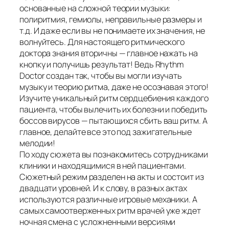
основанные на сложной теории музыки:
полиритмия, гемиолы, неправильные размеры и
т.д. И даже если вы не понимаете их значения, не
волнуйтесь. Для настоящего ритмического
доктора знания вторичны — главное нажать на
кнопку и получишь результат! Ведь Rhythm
Doctor создан так, чтобы вы могли изучать
музыку и теорию ритма, даже не осознавая этого!
Изучите уникальный ритм сердцебиения каждого
пациента, чтобы вылечить их болезни и победить
боссов вирусов — пытающихся сбить ваш ритм. А
главное, делайте все это под зажигательные
мелодии!
По ходу сюжета вы познакомитесь сотрудниками
клиники и находящимися в ней пациентами.
Сюжетный режим разделен на акты и состоит из
двадцати уровней. И к слову, в разных актах
используются различные игровые механики. А
самых самоотверженных ритм врачей уже ждет
ночная смена с усложненными версиями