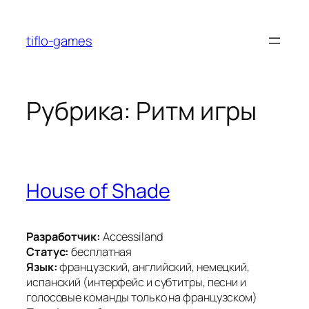
Перейти
к
tiflo-games
содержимому
Рубрика:
Ритм игры
House of Shade
Разработчик:
Accessiland
Статус:
бесплатная
Язык:
французский, английский, немецкий,
испанский (интерфейс и субтитры, песни и
голосовые команды только на французском)