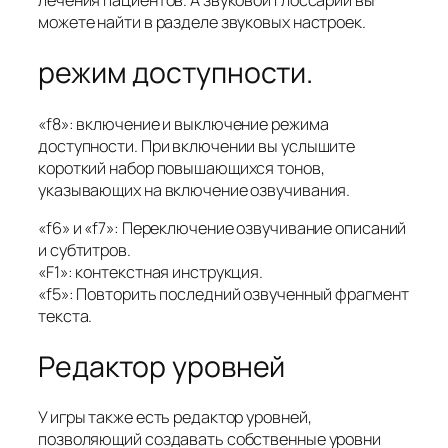
лечения пациентов. А звуковой глоссарий вы
можете найти в разделе звуковых настроек.
режим доступности.
«f8»: включение и выключение режима
доступности. При включении вы услышите
короткий набор повышающихся тонов,
указывающих на включение озвучивания.
«f6» и «f7»: Переключение озвучивание описаний
и субтитров.
«F1»: контекстная инструкция.
«f5»: Повторить последний озвученный фрагмент
текста.
Редактор уровней
У игры также есть редактор уровней,
позволяющий создавать собственные уровни