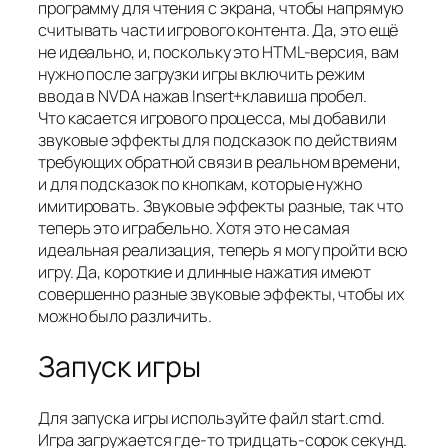
программу для чтения с экрана, чтобы напрямую
считывать части игрового контента. Да, это ещё
не идеально, и, поскольку это HTML-версия, вам
нужно после загрузки игры включить режим
ввода в NVDA нажав Insert+клавиша пробел.
Что касается игрового процесса, мы добавили
звуковые эффекты для подсказок по действиям
требующих обратной связи в реальном времени,
и для подсказок по кнопкам, которые нужно
имитировать. Звуковые эффекты разные, так что
теперь это играбельно. Хотя это не самая
идеальная реализация, теперь я могу пройти всю
игру. Да, короткие и длинные нажатия имеют
совершенно разные звуковые эффекты, чтобы их
можно было различить.
Запуск игры
Для запуска игры используйте файл start.cmd.
Игра загружается где-то тридцать-сорок секунд.