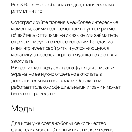
Bits & Bops — это сборник из двадцати веселых
ритм мини игр
Фотографируйте тюленя в наиболее интересные
моменты, займитесь ремонтом в нужном ритме,
общайтесь с птицами на их языке или займитесь
еще чем-нибудь не менее весёлым. Каждая из
мини игр имеет свой ритм и усложняющуюся
механику, а веселая игровая музыка не даст вам
заскучать.
В игре также предусмотрена функция описания
экрана, но ее нужно отдельно включать в
дополнительных настройках. Однако она
работает только с официальными играми и может
быть не переведена.
Моды
Для игры уже создано большое количество
фанатских модов. С полным их списком можно