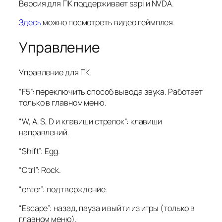
Версия для ПК поддерживает sapi и NVDA.
Здесь
можно посмотреть видео геймплея.
Управление
Управление для ПК.
“F5”: переключить способ вывода звука. Работает
только в главном меню.
“W, A, S, D и клавиши стрелок”: клавиши
направлений.
“Shift”: Egg.
“Ctrl”: Rock.
“enter”: подтверждение.
“Escape”: назад, пауза и выйти из игры (только в
главном меню).