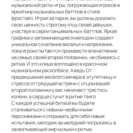
музыкальной ритм-игры, погружающая игроков в
яркий мир музыкальных баттлов в стиле
фристайл. Играя за парня, вы должны доказать
свою ценность строгому отцу своей девушки,
участвуя в серии танцевальных-баттлов. Яркая
графика и запоминающиеся мелодии создают
уникальное сочетание веселья и напряжения,
пока игроки пытаются произвести впечатление
на семью своей второй половинки, не сбиваясь с
ритма. И это клише воплощено в красочном
музыкальном расколбасе. А ведь От
предвкушения весёлого вечера в эту пятницу и
стресса от грядущей встречи с отцом вашей
второй половинки у вас начинают трястись
колени, а сердце стучит в ритме танго.
С каждой успешной битвой вы будете
сталкиваться с новыми необычными
персонажами и открывать для себя новые
испытания, мелодия за мелодией погружаясь в
захватывающий мир музыки и ритма.