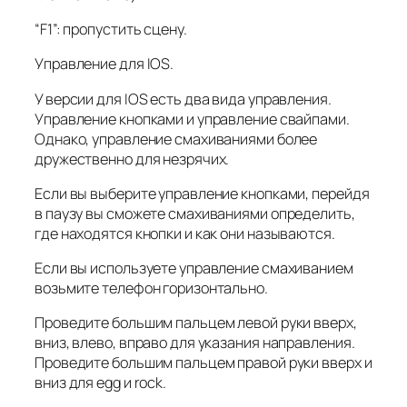
“F1”: пропустить сцену.
Управление для IOS.
У версии для IOS есть два вида управления.
Управление кнопками и управление свайпами.
Однако, управление смахиваниями более
дружественно для незрячих.
Если вы выберите управление кнопками, перейдя
в паузу вы сможете смахиваниями определить,
где находятся кнопки и как они называются.
Если вы используете управление смахиванием
возьмите телефон горизонтально.
Проведите большим пальцем левой руки вверх,
вниз, влево, вправо для указания направления.
Проведите большим пальцем правой руки вверх и
вниз для egg и rock.