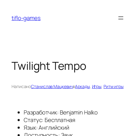
Перейти
к
tiflo-games
содержимому
Twilight Tempo
Написано
Станислав Мацкевич
в
Аркады
, 
Игры
, 
Ритм игры
Разработчик: Benjamin Halko
Статус: Бесплатная
Язык: Английский
Доступность: Звук