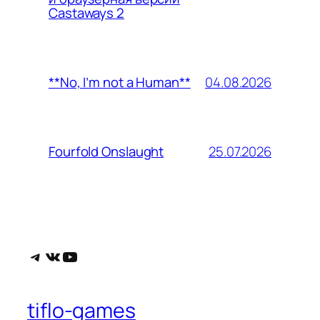
Castaways 2
04.08.2026
**No, I’m not a Human**
25.07.2026
Fourfold Onslaught
Telegram
ВКонтакте
YouTube
tiflo-games