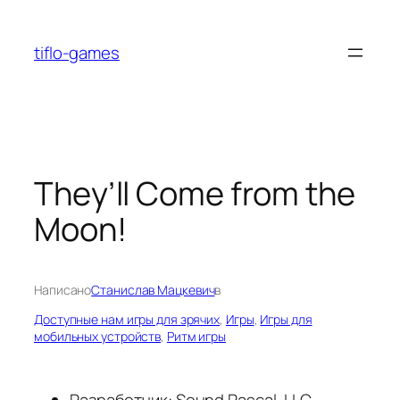
Перейти
к
tiflo-games
содержимому
They’ll Come from the
Moon!
Написано
Станислав Мацкевич
в
Доступные нам игры для зрячих
, 
Игры
, 
Игры для
мобильных устройств
, 
Ритм игры
Разработчик: Sound Rascal, LLC