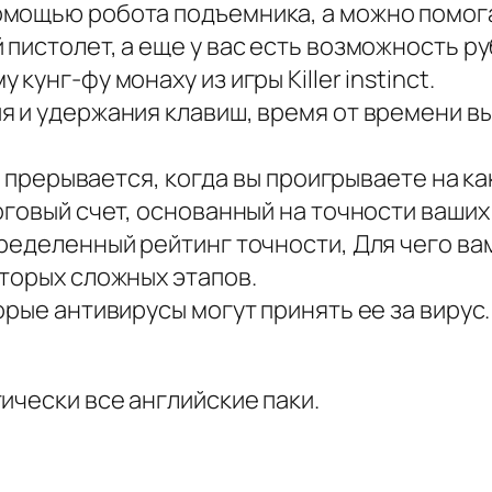
омощью робота подъемника, а можно помог
пистолет, а еще у вас есть возможность ру
унг-фу монаху из игры Killer instinct.
 и удержания клавиш, время от времени вы
не прерывается, когда вы проигрываете на к
оговый счет, основанный на точности ваших 
пределенный рейтинг точности, Для чего в
торых сложных этапов.
орые антивирусы могут принять ее за вирус.
ически все английские паки.