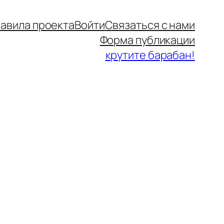
авила проекта
Войти
Связаться с нами
Форма публикации
крутите барабан!