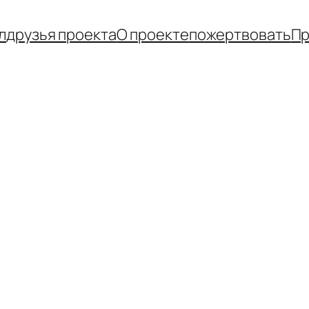
л
друзья проекта
О проекте
пожертвовать
Пр