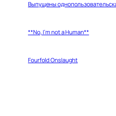
Выпущены однопользовательская
**No, I’m not a Human**
Fourfold Onslaught