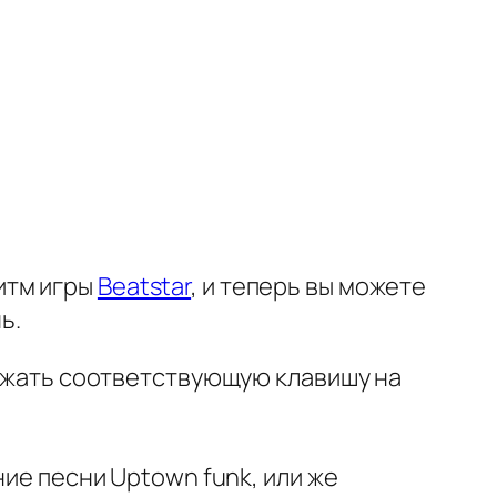
итм игры
Beatstar
, и теперь вы можете
ь.
нажать соответствующую клавишу на
ние песни Uptown funk, или же