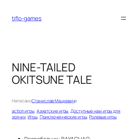
Перейти
к
tiflo-games
содержимому
NINE-TAILED
OKITSUNE TALE
Написано
Станислав Мацкевич
в
action игры
, 
Азиатские игры
, 
Доступные нам игры для
зрячих
, 
Игры
, 
Приключенческие игры
, 
Ролевые игры
Разработчик: BAYACHAO