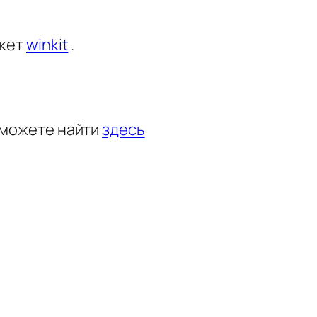
акет
winkit
.
 можете найти
здесь