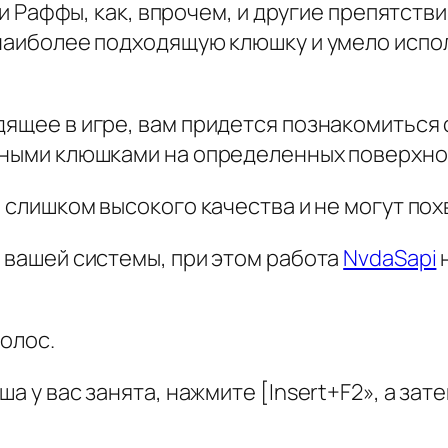
, и Раффы, как, впрочем, и другие препятств
 наиболее подходящую клюшку и умело испол
дящее в игре, вам придется познакомиться
 иными клюшками на определенных поверхно
не слишком высокого качества и не могут п
и вашей системы, при этом работа
NvdaSapi
н
голос.
а у вас занята, нажмите [Insert+F2», а зат