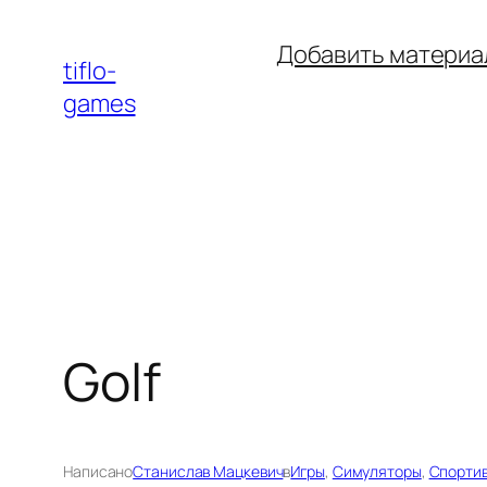
Перейти
Добавить материа
к
tiflo-
содержимому
games
Golf
Написано
Станислав Мацкевич
в
Игры
, 
Симуляторы
, 
Спортив