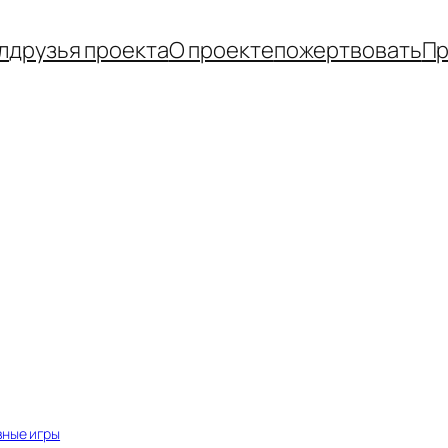
л
друзья проекта
О проекте
пожертвовать
Пр
ные игры