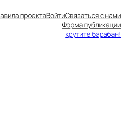
авила проекта
Войти
Связаться с нами
Форма публикации
крутите барабан!