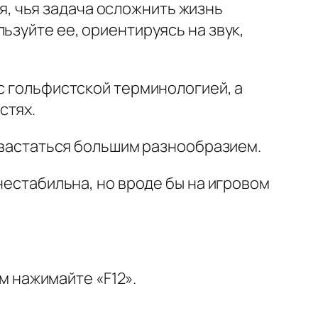
ия, чья задача осложнить жизнь
ьзуйте ее, ориентируясь на звук,
 с гольфистской терминологией, а
стях.
охвастаться большим разнообразием.
естабильна, но вроде бы на игровом
ем нажимайте «F12».