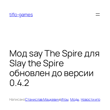
Перейти
к
tiflo-games
содержимому
Мод say The Spire для
Slay the Spire
обновлен до версии
0.4.2
Написано
Станислав Мацкевич
в
Игры
, 
Моды
, 
Новости игр