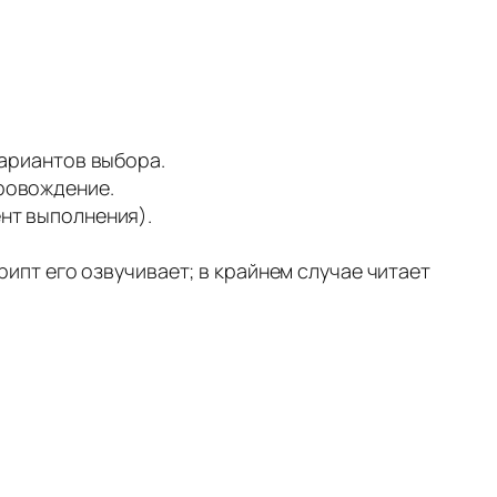
вариантов выбора.
ровождение.
нт выполнения).
рипт его озвучивает; в крайнем случае читает