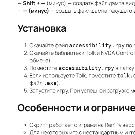
—
Shift + —
(минус) — создать файл дампа вид
—
— (минус)
— создать файл дампа текущего 
Установка
Скачайте файл
по 
accessibility.rpy
Скачайте библиотеки Tolk и NVDA Contro
обмена).
Поместите
в папк
accessibility.rpy
Если используете Tolk, поместите
tolk.
файл
).
.exe
Запустите игру. При успешной загрузке 
Особенности и огранич
Скрипт работает с играми на Ren’Py верси
Для некоторых игр с нестандартным инт