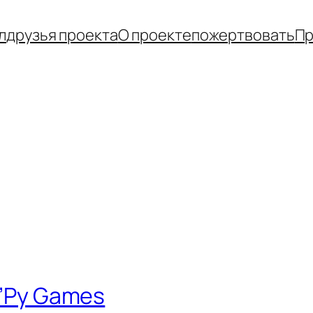
л
друзья проекта
О проекте
пожертвовать
Пр
en’Py Games