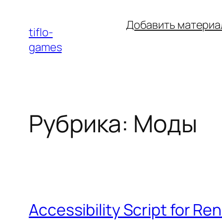
Перейти
Добавить материа
к
tiflo-
содержимому
games
Рубрика:
Моды
Accessibility Script for R