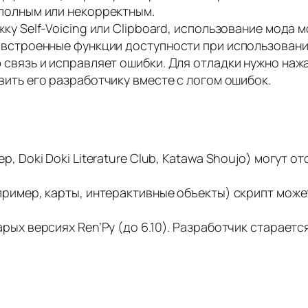
полным или некорректным.
ку Self-Voicing или Clipboard, использование мода 
 встроенные функции доступности при использовани
 связь и исправляет ошибки. Для отладки нужно наж
авить его разработчику вместе с логом ошибок.
, Doki Doki Literature Club, Katawa Shoujo) могут о
ример, карты, интерактивные объекты) скрипт может
рых версиях Ren’Py (до 6.10). Разработчик стараетс