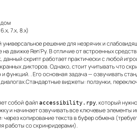
одом
x, 7.x, 8.x)
й универсальное решение для незрячих и слабовидя
на движке Ren’Py. В отличие от встроенных средств д
 данный скрипт работает практически с любой игрой
ранных дикторов. Однако, стоит учитывать что скр
 и функций. . Его основная задача — озвучивать ста
 диалогах.Стандартные виджеты: ползунки, переключ
яет собой файл
, который нужн
accessibility.rpy
жку и начинает озвучивать все ключевые элементы и
 через копирование текста в буфер обмена (требует
ля работы со скринридерами).