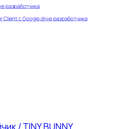
ive разработчика
r Client с Google drive разработчика
чик / TINY BUNNY