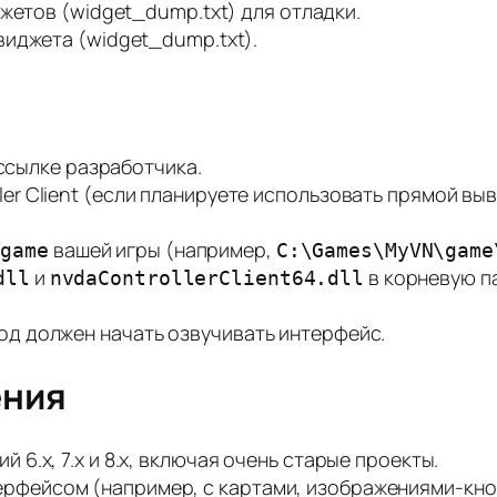
жетов (widget_dump.txt) для отладки.
виджета (widget_dump.txt).
ссылке разработчика.
ller Client (если планируете использовать прямой в
у
вашей игры (например,
game
C:\Games\MyVN\game
и
в корневую па
dll
nvdaControllerClient64.dll
мод должен начать озвучивать интерфейс.
ения
й 6.x, 7.x и 8.x, включая очень старые проекты.
ерфейсом (например, с картами, изображениями-кно