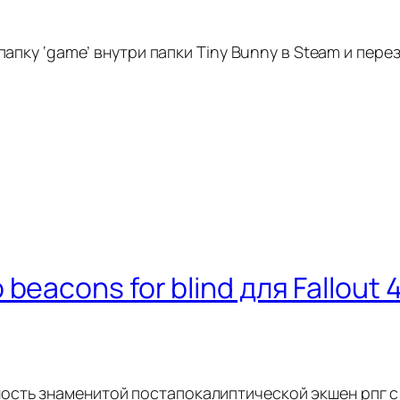
папку ‘game’ внутри папки Tiny Bunny в Steam и перез
eacons for blind для Fallout 
ость знаменитой постапокалиптической экшен рпг 