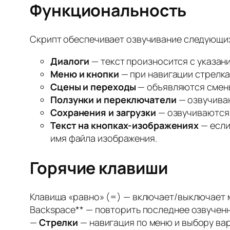
Функциональность
Скрипт обеспечивает озвучивание следующи
Диалоги
— текст произносится с указан
Меню и кнопки
— при навигации стрелка
Сцены и переходы
— объявляются смены
Ползунки и переключатели
— озвучиваю
Сохранения и загрузки
— озвучиваются 
Текст на кнопках-изображениях
— если
имя файла изображения.
Горячие клавиши
Клавиша «равно» (=) — включает/выключает 
Backspace** — повторить последнее озвучен
—
Стрелки
— навигация по меню и выбору ва