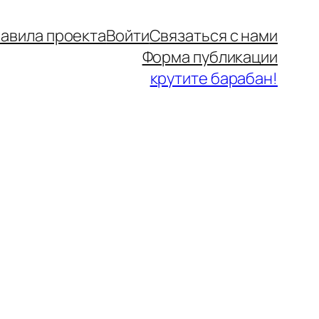
авила проекта
Войти
Связаться с нами
Форма публикации
крутите барабан!