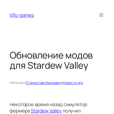
Перейти
к
tiflo-games
содержимому
Обновление модов
для Stardew Valley
Написано
Станислав Мацкевич
в
Новости игр
Некоторое время назад симулятор
фермера
Stardew Valley
получил