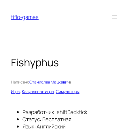
Перейти
к
tiflo-games
содержимому
Fishyphus
Написано
Станислав Мацкевич
в
Игры
, 
Казуальные игры
, 
Симуляторы
Разработчик: shiftBacktick
Статус: Бесплатная
Язык: Английский