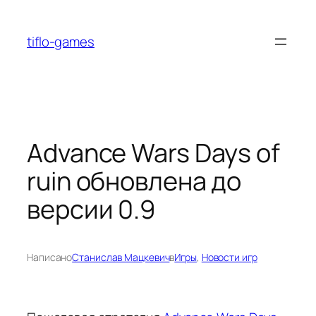
Перейти
к
tiflo-games
содержимому
Advance Wars Days of
ruin обновлена до
версии 0.9
Написано
Станислав Мацкевич
в
Игры
, 
Новости игр