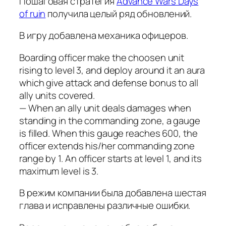
Пошаговая стратегия
Advance Wars Days
of ruin
получила целый ряд обновлений.
В игру добавлена механика офицеров.
Boarding officer make the choosen unit
rising to level 3, and deploy around it an aura
which give attack and defense bonus to all
ally units covered.
— When an ally unit deals damages when
standing in the commanding zone, a gauge
is filled. When this gauge reaches 600, the
officer extends his/her commanding zone
range by 1. An officer starts at level 1, and its
maximum level is 3.
В режим компании была добавлена шестая
глава и исправлены различные ошибки.