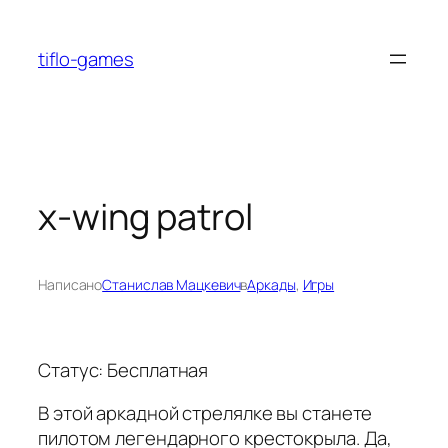
Перейти
к
tiflo-games
содержимому
x-wing patrol
Написано
Станислав Мацкевич
в
Аркады
, 
Игры
Статус: Бесплатная
В этой аркадной стрелялке вы станете
пилотом легендарного крестокрыла. Да,