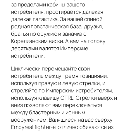
за пределами кабины вашего
истребителя, простирается далекая-
далекая галактика. За вашей спиной
родная повстанческая база, друзья,
братья по оружию и заначка с
Корелианским виски. А вам на голову
десятками валятся Имперские
истребители.
Циклически перемещайте свой
истребитель между тремя позициями,
используя правую и левую стрелки, и
стреляйте по Имперским истребителям,
используя клавишу CTRL. Стрелки вверх и
вниз позволяют вам переключаться
между бластерным и ионным
вооружением. Валящиеся на вас сверху
Empyreal fighter-ы отлично сбиваются из