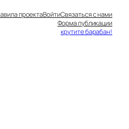
авила проекта
Войти
Связаться с нами
Форма публикации
крутите барабан!