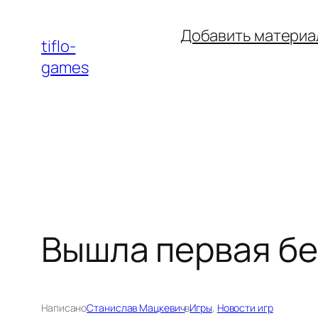
Перейти
Добавить материа
к
tiflo-
содержимому
games
Вышла первая бет
Написано
Станислав Мацкевич
в
Игры
, 
Новости игр