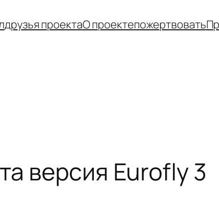
л
друзья проекта
О проекте
пожертвовать
Пр
а версия Eurofly 3