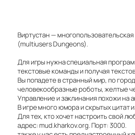
Виртустан — многопользовательская 
(multiusers Dungeons).
Для игры нужна специальная программ
текстовые команды и получая тексто
Вы попадете в странный мир, по горо
человекообразные роботы, желтые че
Управление и заклинания похожи на а
В игре много юмора и скрытых цитат 
Для тех, кто хочет настроить свой л
адрес: mud.kharkov.org. Порт: 3000.
также у нас есть преднастроенный клие