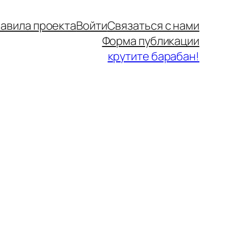
авила проекта
Войти
Связаться с нами
Форма публикации
крутите барабан!