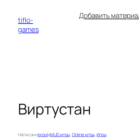
Перейти
Добавить материа
к
tiflo-
содержимому
games
Виртустан
Написано
prool
в
MUD игры
, 
Online игры
, 
Игры