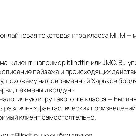
онлайновая текстовая игра класса МПМ — 
а-клиент, например blindtin или JMC. Вы 
в описание пейзажа и происходящих действи
ду, похожему на современный Харьков брод
рви, пекмены и колдуны.
налогичную игру такого же класса — Былины
из различных фантастических произведений
юбимый клиент самостоятельно.
нт Blindtin, но он без звуков.