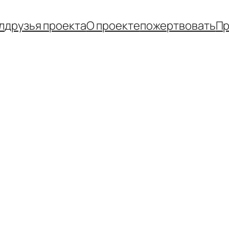
л
друзья проекта
О проекте
пожертвовать
Пр