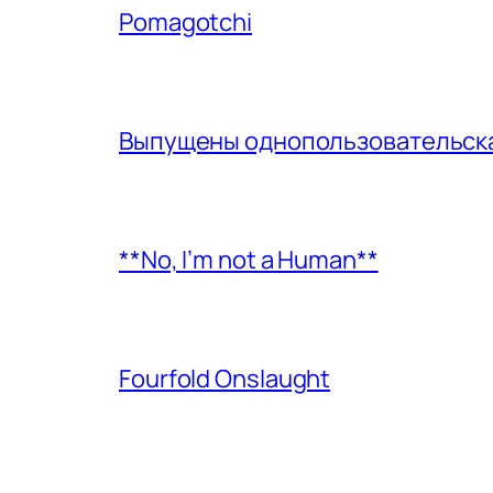
Pomagotchi
Выпущены однопользовательская
**No, I’m not a Human**
Fourfold Onslaught