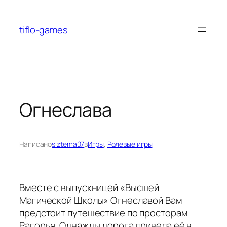
Перейти
к
tiflo-games
содержимому
Огнеслава
Написано
siztema07
в
Игры
, 
Ролевые игры
Вместе с выпускницей «Высшей
Магической Школы» Огнеславой Вам
предстоит путешествие по просторам
Рагорья. Однажды дорога привела её в