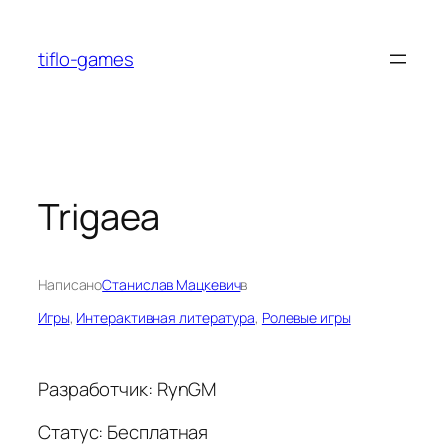
Перейти
к
tiflo-games
содержимому
Trigaea
Написано
Станислав Мацкевич
в
Игры
, 
Интерактивная литература
, 
Ролевые игры
Разработчик: RynGM
Статус: Бесплатная