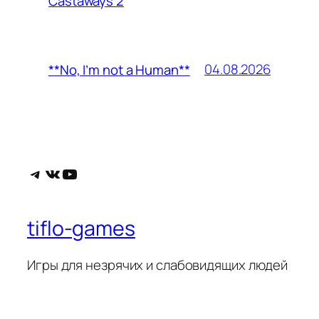
Castaways 2
04.08.2026
**No, I’m not a Human**
Telegram
ВКонтакте
YouTube
tiflo-games
Игры для незрячих и слабовидящих людей