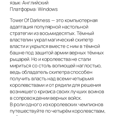
язык: Английский
Платформа: Windows
Tower Of Darkness — это компьютерная
адаптация популярной настольной
стратегии из восьмидесятых. Тёмный
властелин украл магический скипетр
власти и укрылся вместе с ним в тёмной
башне под защитой армии верных тёмных
рыцарей. Но и королевства не стали
мириться со столь вопиющей наглостью,
ведь обладатель скипетра способен
получить власть над всеми четырьмя
королевствами и от рядили для решения
возникшего кризиса своих лучших воинов
в сопровождении верных войск.
В роли одного из королевских чемпионов
путешествуйте по четырём королевствам,