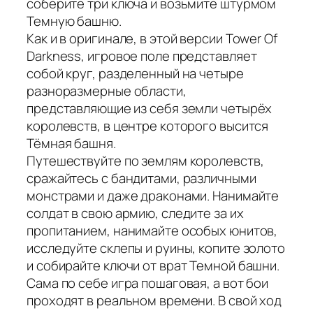
соберите три ключа и возьмите штурмом
Темную башню.
Как и в оригинале, в этой версии Tower Of
Darkness, игровое поле представляет
собой круг, разделенный на четыре
разноразмерные области,
представляющие из себя земли четырёх
королевств, в центре которого высится
Тёмная башня.
Путешествуйте по землям королевств,
сражайтесь с бандитами, различными
монстрами и даже драконами. Нанимайте
солдат в свою армию, следите за их
пропитанием, нанимайте особых юнитов,
исследуйте склепы и руины, копите золото
и собирайте ключи от врат Темной башни.
Сама по себе игра пошаговая, а вот бои
проходят в реальном времени. В свой ход