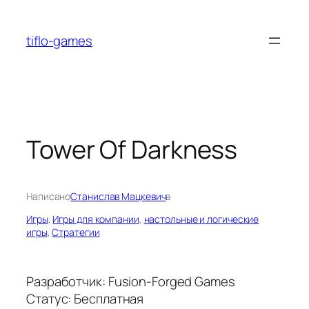
Перейти
к
tiflo-games
содержимому
Tower Of Darkness
Написано
Станислав Мацкевич
в
Игры
, 
Игры для компании
, 
настольные и логические
игры
, 
Стратегии
Разработчик: Fusion-Forged Games
Статус: Бесплатная