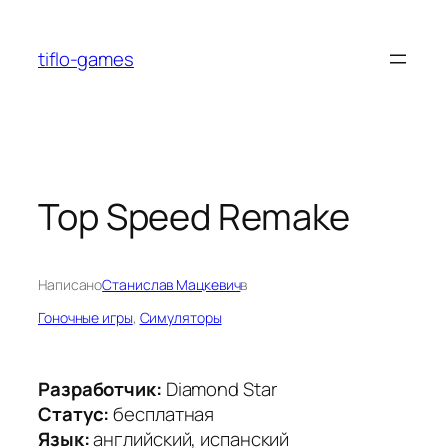
Перейти
к
tiflo-games
содержимому
Top Speed Remake
Написано
Станислав Мацкевич
в
Гоночные игры
, 
Симуляторы
Разработчик:
Diamond Star
Статус:
бесплатная
Язык:
английский, испанский