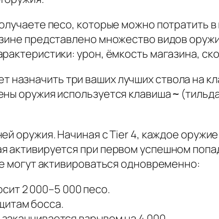
олучаете песо, которые можно потратить в
зине представлено множество видов оружия
рактеристики: урон, ёмкость магазина, ск
т назначить три ваших лучших ствола на кла
ены оружия используется клавиша
(тильда
~
ей оружия. Начиная с Tier 4, каждое оружи
я активируется при первом успешном попа
не могут активироваться одновременно:
сит 2 000–5 000 песо.
щитам босса.
, заканчивается взрывом на 4 000.