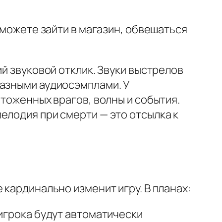
 можете зайти в магазин, обвешаться
й звуковой отклик. Звуки выстрелов
разными аудиосэмплами. У
чтоженных врагов, волны и события.
елодия при смерти — это отсылка к
 кардинально изменит игру. В планах:
е игрока будут автоматически