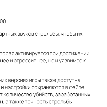
00.
ртных звуков стрельбы, чтобы их
которая активируется при достижении
ее и агрессивнее, но и уязвимее к
них версиях игры также доступна
и и настройки сохраняются в файле
ет количество убийств, заработанных
н, а также точность стрельбы