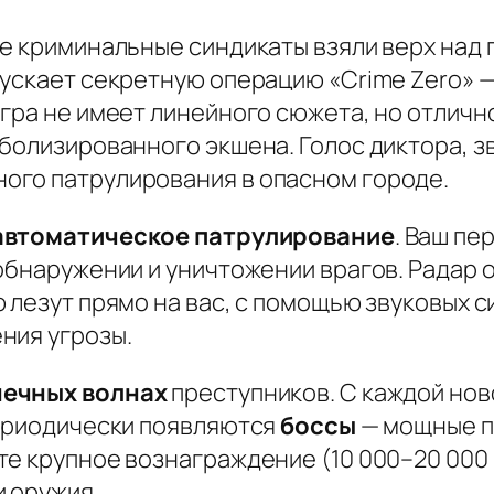
е криминальные синдикаты взяли верх над 
пускает секретную операцию «Crime Zero» 
Игра не имеет линейного сюжета, но отлич
болизированного экшена. Голос диктора, з
ого патрулирования в опасном городе.
автоматическое патрулирование
. Ваш п
 обнаружении и уничтожении врагов. Радар
 лезут прямо на вас, с помощью звуковых с
ния угрозы.
ечных волнах
преступников. С каждой нов
Периодически появляются
боссы
— мощные п
е крупное вознаграждение (10 000–20 000 п
и оружия.