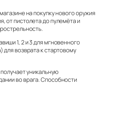
 магазине на покупку нового оружия
, от пистолета до пулемёта и
орострельность.
виши 1, 2 и 3 для мгновенного
) для возврата к стартовому
е получает уникальную
дании во врага. Способности