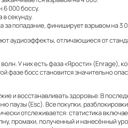
 6 000 боссу.
 в секунду.
а за попадание, финиширует взрывом на 3 0
еют аудиоэффекты, отличающиеся от станда
волн. У них есть фаза «Ярости» (Enrage), 
ой фазе босс становится значительно опасн
жие и восстанавливать здоровье. В послед
ню паузы (Esc). Все покупки, разблокировк
атически отслеживается: статистика включа
лну, промахи, полученный и нанесённый уро