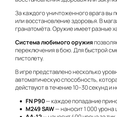
За каждого уничтоженного врага вы п
или восстановление здоровья. В мага
гранатомёта. Оружие имеет разные ха
Система любимого оружия
позволяе
переключения в бою. Для быстрой см
пистолету.
В игре представлено несколько уровн
автоматическую способность, котора
действуют в течение 10–30 секунд и 
FN P90
— каждое попадание прино
M249 SAW
— наносит 1 000 урона 
AA-12
— наносит 400 урона за тик