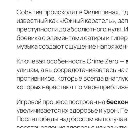
События происходят в Филиппинах, гд
известный как «Южный каратель», за
преступности до абсолютного нуля. 
боевика с элементами сатиры и гипер
музыка создают ощущение напряжённ
Ключевая особенность Crime Zero —
улицам, а вы сосредотачиваетесь на
противников, которые всегда внаглую
которых нарастают по мере приближе
Игровой процесс построен на
бескон
увеличивается их здоровье и урон. 
После победы над боссом вы получает
восстановления здоровья или закупк