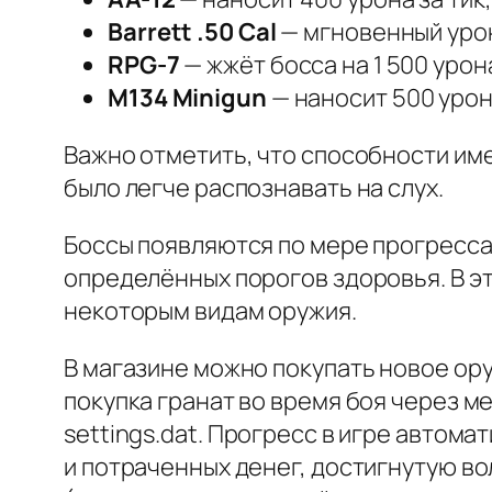
Barrett .50 Cal
— мгновенный урон
RPG-7
— жжёт босса на 1 500 урона
M134 Minigun
— наносит 500 урон
Важно отметить, что способности им
было легче распознавать на слух.
Боссы появляются по мере прогресса 
определённых порогов здоровья. В эт
некоторым видам оружия.
В магазине можно покупать новое ору
покупка гранат во время боя через ме
settings.dat. Прогресс в игре автом
и потраченных денег, достигнутую во