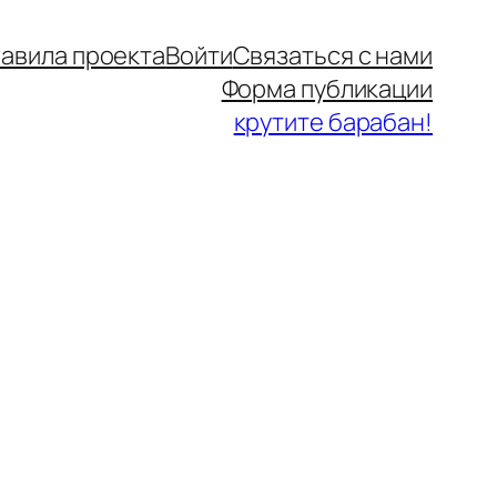
авила проекта
Войти
Связаться с нами
Форма публикации
крутите барабан!