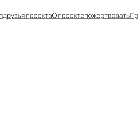
л
друзья проекта
О проекте
пожертвовать
Пр