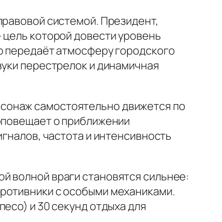
правовой системой. Президент,
— цель которой довести уровень
но передаёт атмосферу городского
вуки перестрелок и динамичная
ерсонаж самостоятельно движется по
 оповещает о приближении
игналов, частота и интенсивность
ой волной враги становятся сильнее:
ротивники с особыми механиками.
есо) и 30 секунд отдыха для