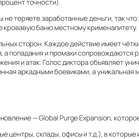
процент точности).
вы не теряете заработанные деньги, так что
е кровавую баню местному крименалитету.
ильных сторон. Каждое действие имеет чётки
я, а попадания и промахи сопровождаются 
жения и атак. Голос диктора объявляет уни
нная аркадными боевиками, а уникальная м
овление — Global Purge Expansion, которое
ые центры, склады, офисы и т.д.), в которы