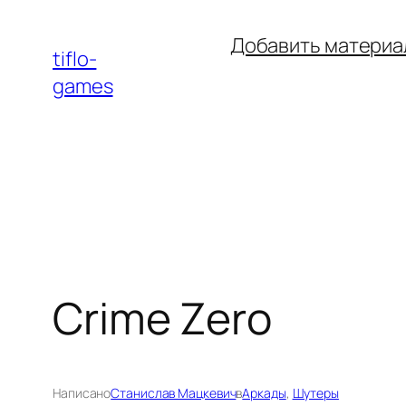
Перейти
Добавить материа
к
tiflo-
содержимому
games
Crime Zero
Написано
Станислав Мацкевич
в
Аркады
, 
Шутеры