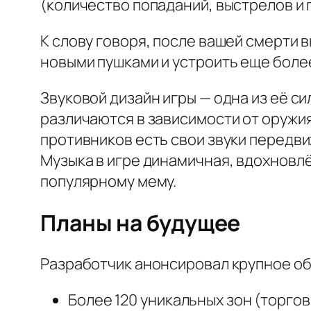
(количество попаданий, выстрелов и 
К слову говоря, после вашей смерти 
новыми пушками и устроить еще боле
Звуковой дизайн игры — одна из её с
различаются в зависимости от оружи
противников есть свои звуки передви
Музыка в игре динамичная, вдохновлё
популярному мему.
Планы на будущее
Разработчик анонсировал крупное обн
Более 120 уникальных зон (торгов