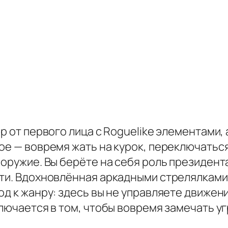
ер от первого лица с Roguelike элементами,
ое — вовремя жать на курок, переключатьс
 оружие. Вы берёте на себя роль президент
ти. Вдохновлённая аркадными стрелялками и 
од к жанру: здесь вы не управляете движе
ключается в том, чтобы вовремя замечать у