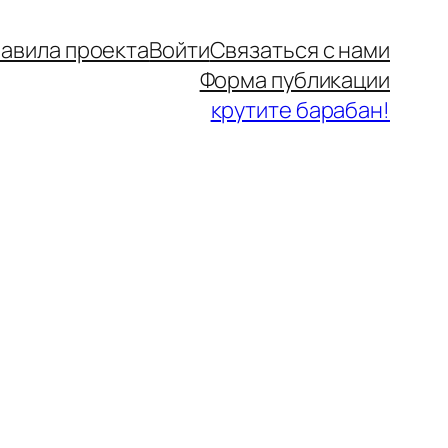
авила проекта
Войти
Связаться с нами
Форма публикации
крутите барабан!