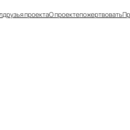
л
друзья проекта
О проекте
пожертвовать
Пр