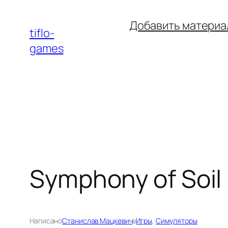
Перейти
Добавить материа
к
tiflo-
содержимому
games
Symphony of Soil
Написано
Станислав Мацкевич
в
Игры
, 
Симуляторы