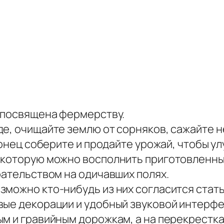
, посвящена фермерству.
де, очищайте землю от сорняков, сажайте 
аконец соберите и продайте урожай, чтобы у
 которую можно восполнить приготовленны
рательством на одичавших полях.
зможно кто-нибудь из них согласится стать
вые декорации и удобный звуковой интерф
ым и гравийным дорожкам, а на перекрестк