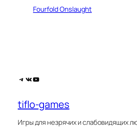
Fourfold Onslaught
Telegram
ВКонтакте
YouTube
tiflo-games
Игры для незрячих и слабовидящих л