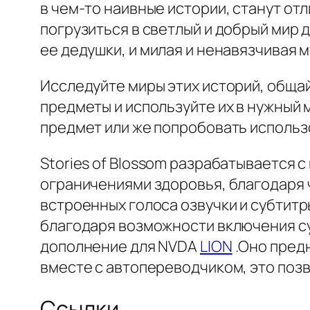
в чем-то наивные истории, станут от
погрузиться в светлый и добрый мир 
ее дедушки, и милая и ненавязчивая м
Исследуйте миры этих историй, обща
предметы и используйте их в нужный 
предмет или же попробовать использ
Stories of Blossom разрабатывается 
ограничениями здоровья, благодаря 
встроенных голоса озвучки и субтитр
благодаря возможности включения су
дополнение для NVDA
LION
.Оно предн
вместе с автопереводчиком, это поз
Ссылки