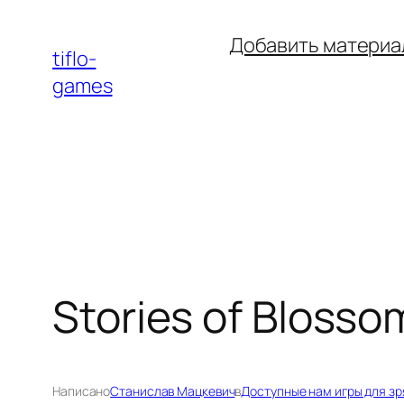
Перейти
Добавить материа
к
tiflo-
содержимому
games
Stories of Blosso
Написано
Станислав Мацкевич
в
Доступные нам игры для зр