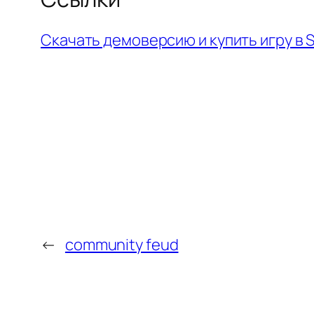
Скачать демоверсию и купить игру в 
←
community feud