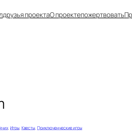
л
друзья проекта
О проекте
пожертвовать
Пр
m
ячих
, 
Игры
, 
Квесты
, 
Приключенческие игры