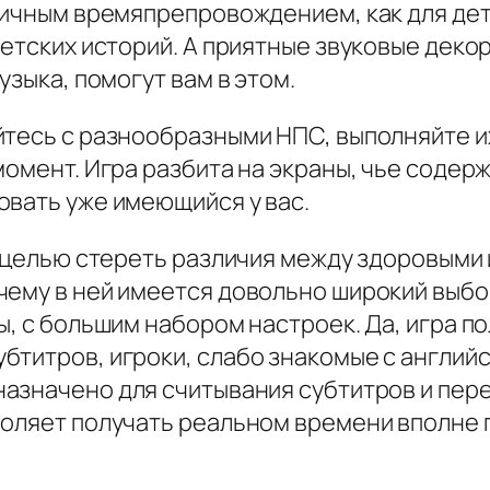
личным времяпрепровождением, как для детей
детских историй. А приятные звуковые деко
узыка, помогут вам в этом.
йтесь с разнообразными НПС, выполняйте и
момент. Игра разбита на экраны, чье соде
овать уже имеющийся у вас.
с целью стереть различия между здоровыми
чему в ней имеется довольно широкий выбо
ы, с большим набором настроек. Да, игра 
бтитров, игроки, слабо знакомые с английс
азначено для считывания субтитров и пере
воляет получать реальном времени вполне 