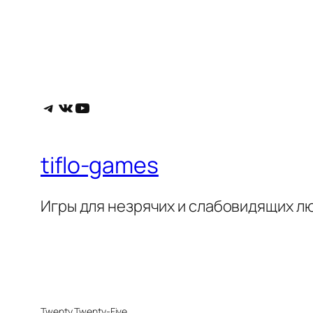
Telegram
ВКонтакте
YouTube
tiflo-games
Игры для незрячих и слабовидящих л
Twenty Twenty-Five