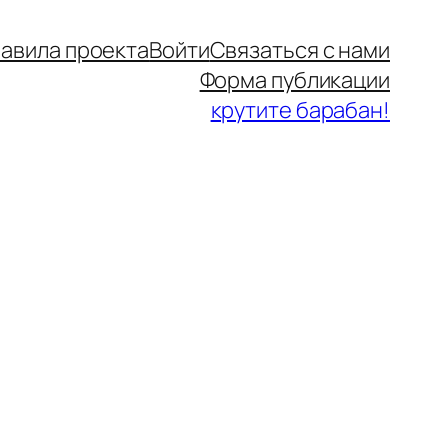
авила проекта
Войти
Связаться с нами
Форма публикации
крутите барабан!