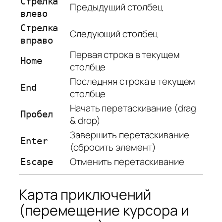
Стрелка
Предыдущий столбец
влево
Стрелка
Следующий столбец
вправо
Первая строка в текущем
Home
столбце
Последняя строка в текущем
End
столбце
Начать перетаскивание (drag
Пробел
& drop)
Завершить перетаскивание
Enter
(сбросить элемент)
Отменить перетаскивание
Escape
Карта приключений
(перемещение курсора и