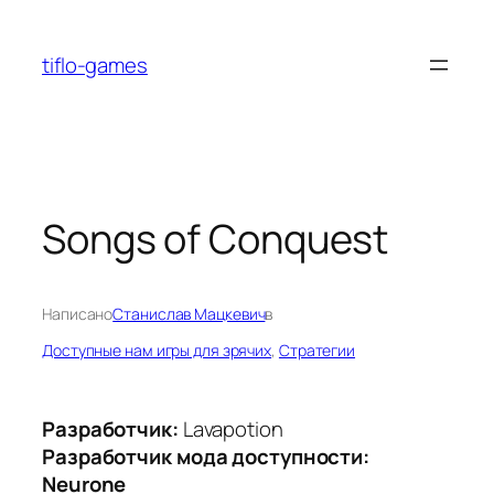
Перейти
к
tiflo-games
содержимому
Songs of Conquest
Написано
Станислав Мацкевич
в
Доступные нам игры для зрячих
, 
Стратегии
Разработчик:
Lavapotion
Разработчик мода доступности:
Neurone