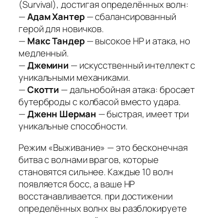
(Survival), достигая определённых волн:
—
Адам Хантер
— сбалансированный
герой для новичков.
—
Макс Тандер
— высокое HP и атака, но
медленный.
—
Джемини
— искусственный интеллект с
уникальными механиками.
—
Скотти
— дальнобойная атака: бросает
бутерброды с колбасой вместо удара.
—
Дженн Шерман
— быстрая, имеет три
уникальные способности.
Режим «Выживание» — это бесконечная
битва с волнами врагов, которые
становятся сильнее. Каждые 10 волн
появляется босс, а ваше HP
восстанавливается. при достижении
определённых волнх вы разблокируете