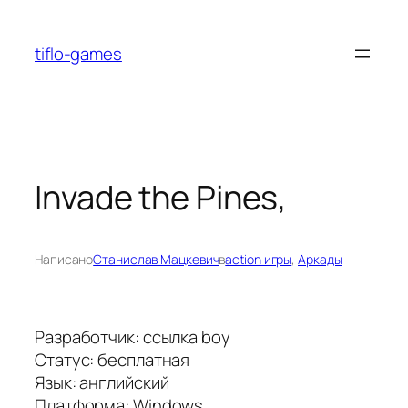
Перейти
к
tiflo-games
содержимому
Invade the Pines,
Написано
Станислав Мацкевич
в
action игры
, 
Аркады
Разработчик: ссылка boy
Статус: бесплатная
Язык: английский
Платформа: Windows