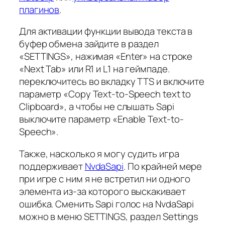
плагинов
.
Для активации функции вывода текста в
буфер обмена зайдите в раздел
«SETTINGS», нажимая «Enter» на строке
«Next Tab» или R1 и L1 на геймпаде.
переключитесь во вкладку TTS и включите
параметр «Copy Text-to-Speech text to
Clipboard», а чтобы не слышать Sapi
выключите параметр «Enable Text-to-
Speech».
Также, насколько я могу судить игра
поддерживает
NvdaSapi
. По крайней мере
при игре с ним я не встретил ни одного
элемента из-за которого выскакивает
ошибка. Сменить Sapi голос на NvdaSapi
можно в меню SETTINGS, раздел Settings