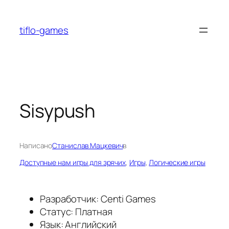
Перейти
к
tiflo-games
содержимому
Sisypush
Написано
Станислав Мацкевич
в
Доступные нам игры для зрячих
, 
Игры
, 
Логические игры
Разработчик: Centi Games
Статус: Платная
Язык: Английский