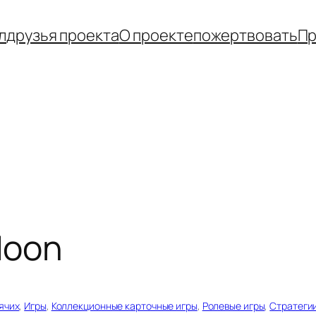
л
друзья проекта
О проекте
пожертвовать
Пр
 Moon
ячих
, 
Игры
, 
Коллекционные карточные игры
, 
Ролевые игры
, 
Стратеги