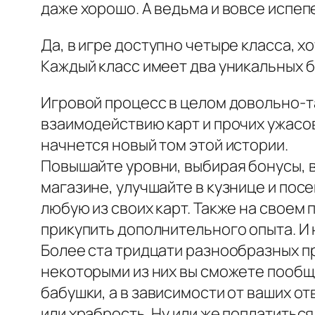
даже хорошо. А ведьма и вовсе испепе
Да, в игре доступно четыре класса, х
Каждый класс имеет два уникальных б
Игровой процесс в целом довольно-та
взаимодействию карт и прочих ужасов
начнется новый том этой истории.
Повышайте уровни, выбирая бонусы, в
магазине, улучшайте в кузнице и пос
любую из своих карт. Также на своем 
прикупить дополнительного опыта. И 
Более ста тридцати разнообразных пр
некоторыми из них вы сможете пообщ
бабушки, а в зависимости от ваших о
или храбрость. Ну или же поплатитьс