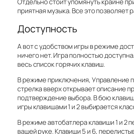
Отдельно стоит упомянуть крайне при
приятная музыка. Все это позволяет 
Доступность
А вот с удобством игры в режиме дост
ничего нет. Игра полностью доступна
весь список горячих клавиш.
В режиме приключения, Управление 
стрелка вверх открывает описание пр
подтверждение выбора. В бою клавиша 
игры клавишами 1 и 2 выбирается кла
В режиме автобатлера клавиши 1 и 2 п
вашей руке. Клавиши 5 и 6, перелисты