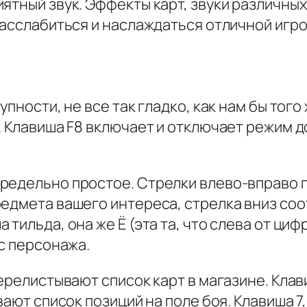
ятный звук. Эффекты карт, звуки различны
расслабиться и наслаждаться отличной игро
упности, не все так гладко, как нам бы тог
. Клавиша F8 включает и отключает режим д
предельно простое. Стрелки влево-вправо
едмета вашего интереса, стрелка вниз соот
тильда, она же Ё (эта та, что слева от циф
сс персонажа.
ерелистывают список карт в магазине. Клав
вают список позиций на поле боя. Клавиша 7,