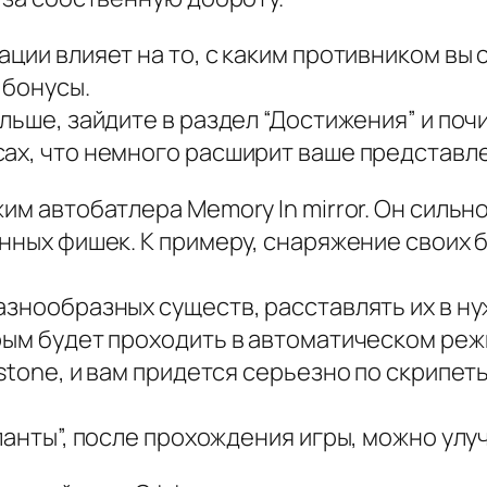
ации влияет на то, с каким противником вы
 бонусы.
льше, зайдите в раздел “Достижения” и поч
ах, что немного расширит ваше представле
им автобатлера Memory In mirror. Он сильн
енных фишек. К примеру, снаряжение своих 
азнообразных существ, расставлять их в н
рым будет проходить в автоматическом реж
stone, и вам придется серьезно по скрипет
аланты”, после прохождения игры, можно ул