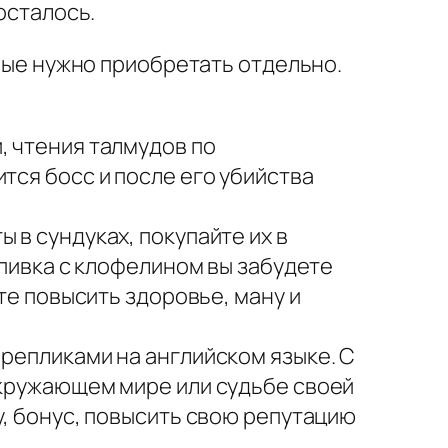
осталось.
ьные нужно приобретать отдельно.
, чтения талмудов по
тся босс и после его убийства
 в сундуках, покупайте их в
 пивка с клофелином вы забудете
те повысить здоровье, ману и
 репликами на английском языке. С
окружающем мире или судьбе своей
у, бонус, повысить свою репутацию