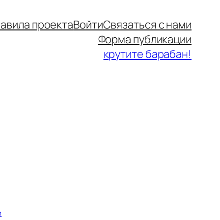
авила проекта
Войти
Связаться с нами
Форма публикации
крутите барабан!
и