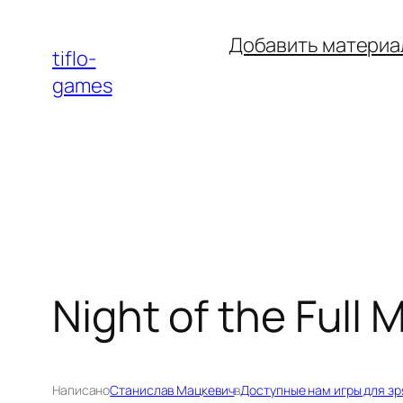
Перейти
Добавить материа
к
tiflo-
содержимому
games
Night of the Full
Написано
Станислав Мацкевич
в
Доступные нам игры для зр