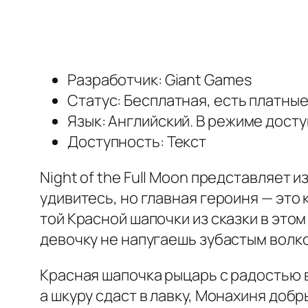
Разработчик: Giant Games
Статус: Бесплатная, есть платны
Язык: Английский. В режиме дост
Доступность: Текст
Night of the Full Moon представляет 
удивитесь, но главная героиня — это
той Красной шапочки из сказки в этом
девочку не напугаешь зубастым волк
Красная шапочка рыцарь с радостью 
а шкуру сдаст в лавку, Монахиня доб