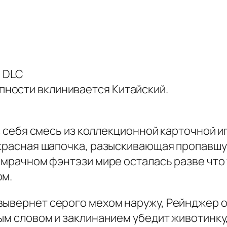
е DLC
упности вклинивается Китайский.
из себя смесь из коллекционной карточной иг
 красная шапочка, разыскивающая пропавшую
 мрачном фэнтэзи мире осталась разве что 
ом.
вывернет серого мехом наружу, Рейнджер 
рым словом и заклинанием убедит животинку