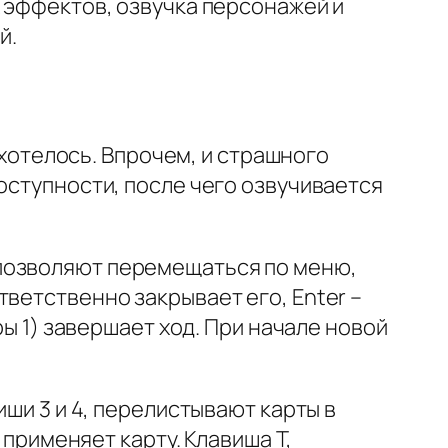
х эффектов, озвучка персонажей и
й.
о хотелось. Впрочем, и страшного
оступности, после чего озвучивается
 позволяют перемещаться по меню,
ветственно закрывает его, Enter –
ры 1) завершает ход. При начале новой
иши 3 и 4, перелистывают карты в
 применяет карту. Клавиша T,