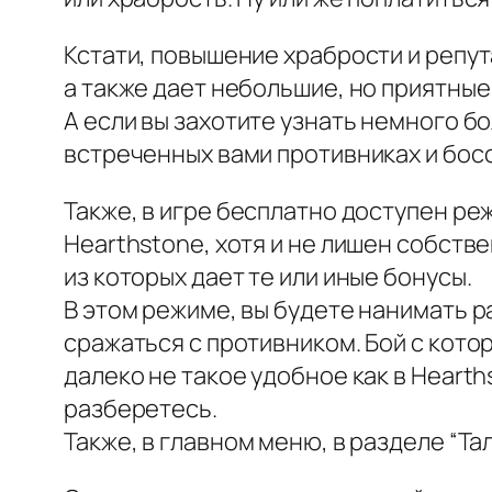
Кстати, повышение храбрости и репут
а также дает небольшие, но приятные
А если вы захотите узнать немного бо
встреченных вами противниках и босс
Также, в игре бесплатно доступен реж
Hearthstone, хотя и не лишен собств
из которых дает те или иные бонусы.
В этом режиме, вы будете нанимать р
сражаться с противником. Бой с кото
далеко не такое удобное как в Hearth
разберетесь.
Также, в главном меню, в разделе “Т