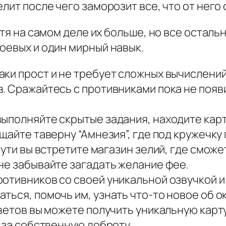
лит после чего заморозит все, что от него 
отя на самом деле их больше, но все остал
оевых и один мирный навык.
ки прост и не требует сложных вычислений
. Сражайтесь с противниками пока не появи
ыполняйте скрытые задания, находите карты
ещайте таверну “Амнезия”, где под кружечку
пути вы встретите магазин зелий, где сможе
не забывайте загадать желание фее.
отивников со своей уникальной озвучкой и
аться, помочь им, узнать что-то новое об 
тветов вы можете получить уникальную карт
я за собственную доброту.