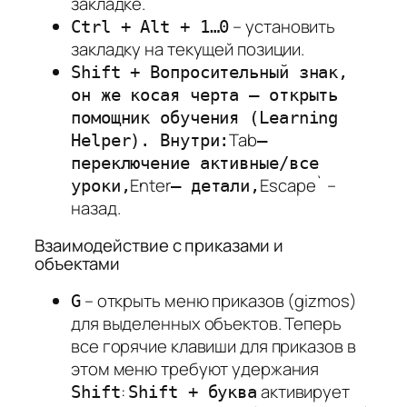
закладке.
– установить
Ctrl + Alt + 1…0
закладку на текущей позиции.
Shift + Вопросительный знак,
он же косая черта – открыть
помощник обучения (Learning
Tab
Helper). Внутри:
–
переключение активные/все
Enter
Escape` –
уроки,
– детали,
назад.
Взаимодействие с приказами и
объектами
– открыть меню приказов (gizmos)
G
для выделенных объектов. Теперь
все горячие клавиши для приказов в
этом меню требуют удержания
:
активирует
Shift
Shift + буква