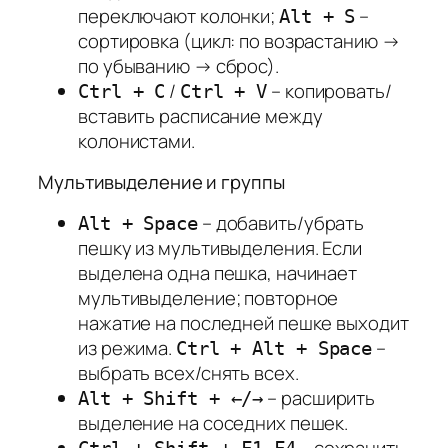
переключают колонки;
–
Alt + S
сортировка (цикл: по возрастанию →
по убыванию → сброс).
/
– копировать/
Ctrl + C
Ctrl + V
вставить расписание между
колонистами.
Мультивыделение и группы
– добавить/убрать
Alt + Space
пешку из мультивыделения. Если
выделена одна пешка, начинает
мультивыделение; повторное
нажатие на последней пешке выходит
из режима.
–
Ctrl + Alt + Space
выбрать всех/снять всех.
– расширить
Alt + Shift + ←/→
выделение на соседних пешек.
– сохранить