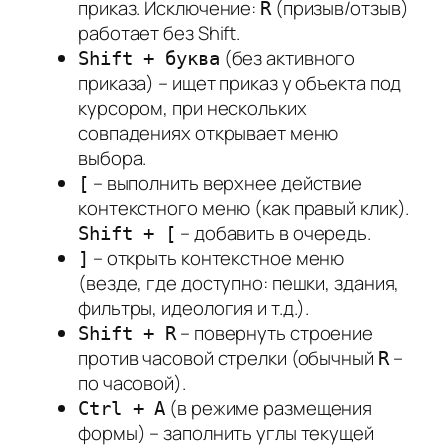
приказ. Исключение:
(призыв/отзыв)
R
работает без Shift.
(без активного
Shift + буква
приказа) – ищет приказ у объекта под
курсором, при нескольких
совпадениях открывает меню
выбора.
– выполнить верхнее действие
[
контекстного меню (как правый клик).
– добавить в очередь.
Shift + [
– открыть контекстное меню
]
(везде, где доступно: пешки, здания,
фильтры, идеология и т.д.).
– повернуть строение
Shift + R
против часовой стрелки (обычный
–
R
по часовой).
(в режиме размещения
Ctrl + A
формы) – заполнить углы текущей