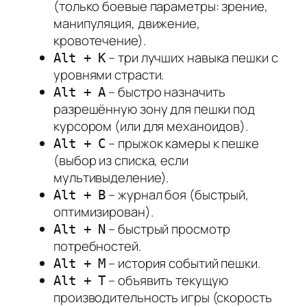
(только боевые параметры: зрение,
манипуляция, движение,
кровотечение).
– три лучших навыка пешки с
Alt + K
уровнями страсти.
– быстро назначить
Alt + A
разрешённую зону для пешки под
курсором (или для механоидов).
– прыжок камеры к пешке
Alt + C
(выбор из списка, если
мультивыделение).
– журнал боя (быстрый,
Alt + B
оптимизирован).
– быстрый просмотр
Alt + N
потребностей.
– история событий пешки.
Alt + M
– объявить текущую
Alt + T
производительность игры (скорость