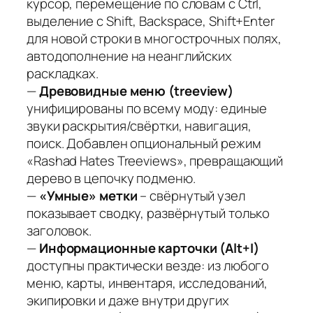
курсор, перемещение по словам с Ctrl,
выделение с Shift, Backspace, Shift+Enter
для новой строки в многострочных полях,
автодополнение на неанглийских
раскладках.
—
Древовидные меню (treeview)
унифицированы по всему моду: единые
звуки раскрытия/свёртки, навигация,
поиск. Добавлен опциональный режим
«Rashad Hates Treeviews», превращающий
дерево в цепочку подменю.
—
«Умные» метки
– свёрнутый узел
показывает сводку, развёрнутый только
заголовок.
—
Информационные карточки (Alt+I)
доступны практически везде: из любого
меню, карты, инвентаря, исследований,
экипировки и даже внутри других