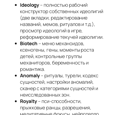
Ideology
– полностью рабочий
конструктор собственных идеолигий
(две вкладки, редактирование
названий, мемов, ритуалов и т.д.),
просмотр идеологий в игре,
реформирование текучей идеолигии.
Biotech
– меню механоидов,
ксеногены, гены, моменты роста
детей, контрольные группы
механиторов, беременность и
романтика.
Anomaly
– ритуалы, турели, кодекс
сущностей, настройки аномалий,
сканер с категориями сущностей и
неисследованных зон.
Royalty
– пси-способности,
прыжковые ранцы, разрешения,
медитативные фокусы, нейротепло.