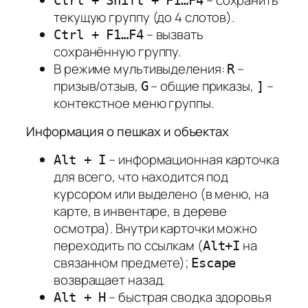
Ctrl + Shift + F1…F4
текущую группу (до 4 слотов).
– вызвать
Ctrl + F1…F4
сохранённую группу.
В режиме мультивыделения:
–
R
призыв/отзыв,
– общие приказы,
–
G
]
контекстное меню группы.
Информация о пешках и объектах
– информационная карточка
Alt + I
для всего, что находится под
курсором или выделено (в меню, на
карте, в инвентаре, в дереве
осмотра). Внутри карточки можно
переходить по ссылкам (
на
Alt+I
связанном предмете);
Escape
возвращает назад.
– быстрая сводка здоровья
Alt + H