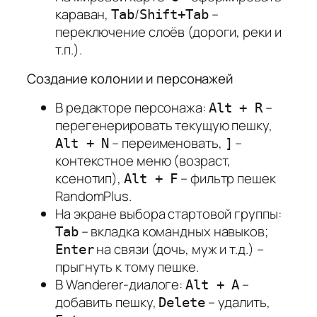
караван,
/
–
Tab
Shift+Tab
переключение слоёв (дороги, реки и
т.п.).
Создание колонии и персонажей
В редакторе персонажа:
–
Alt + R
перегенерировать текущую пешку,
– переименовать,
–
Alt + N
]
контекстное меню (возраст,
ксенотип),
– фильтр пешек
Alt + F
RandomPlus.
На экране выбора стартовой группы:
– вкладка командных навыков;
Tab
на связи (дочь, муж и т.д.) –
Enter
прыгнуть к тому пешке.
В Wanderer-диалоге:
–
Alt + A
добавить пешку,
– удалить,
Delete