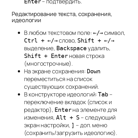
– подтвердить.
Enter
Редактирование текста, сохранения,
идеологии
В любом текстовом поле:
символ,
←/→
слово,
Ctrl + ←/→
Shift + ←/→
выделение,
удалить,
Backspace
новая строка
Shift + Enter
(многострочные).
На экране сохранения:
Down
переместиться на список
существующих сохранений.
В конструкторе идеологий:
–
Tab
переключение вкладок (список и
редактор),
на элементе для
Enter
изменения,
– следующий
Alt + S
экран настройки,
– доп. меню
]
(сохранить/загрузить идеологию).