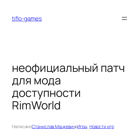
Перейти
к
tiflo-games
содержимому
неофициальный патч
для мода
доступности
RimWorld
Написано
Станислав Мацкевич
в
Игры
, 
Новости игр