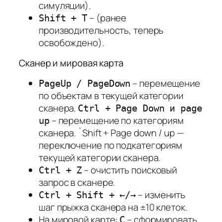
симуляции).
– (ранее
Shift + T
производительность, теперь
освобождено).
Сканер и мировая карта
– перемещение
PageUp / PageDown
по объектам в текущей категории
сканера.
Ctrl + Page Down и page
– перемещение по категориям
up
сканера. `Shift + Pаge down / up —
переключение по подкатегориям
текущей категории сканера.
– очистить поисковый
Ctrl + Z
запрос в сканере.
– изменить
Ctrl + Shift + ←/→
шаг прыжка сканера на ±10 клеток.
На мировой карте:
– сформировать
C