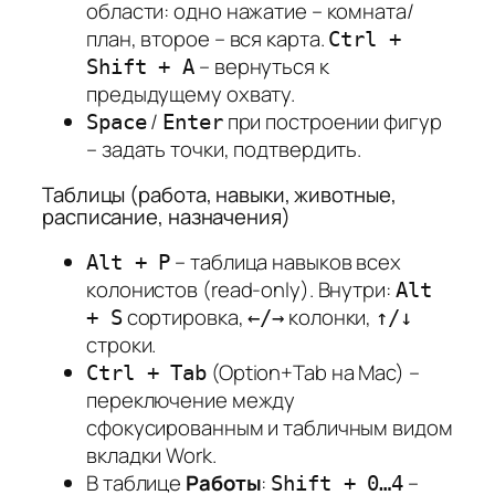
области: одно нажатие – комната/
план, второе – вся карта.
Ctrl +
– вернуться к
Shift + A
предыдущему охвату.
/
при построении фигур
Space
Enter
– задать точки, подтвердить.
Таблицы (работа, навыки, животные,
расписание, назначения)
– таблица навыков всех
Alt + P
колонистов (read-only). Внутри:
Alt
сортировка,
колонки,
+ S
←/→
↑/↓
строки.
(Option+Tab на Mac) –
Ctrl + Tab
переключение между
сфокусированным и табличным видом
вкладки Work.
В таблице
Работы
:
–
Shift + 0…4