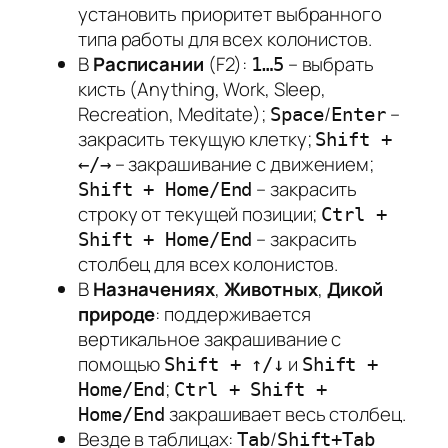
установить приоритет выбранного
типа работы для всех колонистов.
В
Расписании
(F2):
– выбрать
1…5
кисть (Anything, Work, Sleep,
Recreation, Meditate);
/
–
Space
Enter
закрасить текущую клетку;
Shift +
– закрашивание с движением;
←/→
– закрасить
Shift + Home/End
строку от текущей позиции;
Ctrl +
– закрасить
Shift + Home/End
столбец для всех колонистов.
В
Назначениях
,
Животных
,
Дикой
природе
: поддерживается
вертикальное закрашивание с
помощью
и
Shift + ↑/↓
Shift +
;
Home/End
Ctrl + Shift +
закрашивает весь столбец.
Home/End
Везде в таблицах:
/
Tab
Shift+Tab