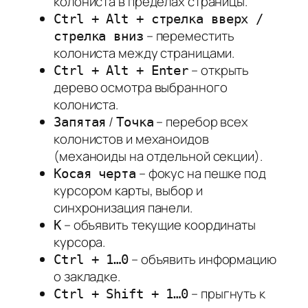
колониста в пределах страницы.
Ctrl + Alt + стрелка вверх /
– переместить
стрелка вниз
колониста между страницами.
– открыть
Ctrl + Alt + Enter
дерево осмотра выбранного
колониста.
/
– перебор всех
Запятая
Точка
колонистов и механоидов
(механоиды на отдельной секции).
– фокус на пешке под
Косая черта
курсором карты, выбор и
синхронизация панели.
– объявить текущие координаты
K
курсора.
– объявить информацию
Ctrl + 1…0
о закладке.
– прыгнуть к
Ctrl + Shift + 1…0