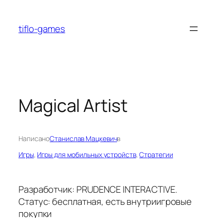
Перейти
к
tiflo-games
содержимому
Magical Artist
Написано
Станислав Мацкевич
в
Игры
, 
Игры для мобильных устройств
, 
Стратегии
Разработчик: PRUDENCE INTERACTIVE.
Статус: бесплатная, есть внутриигровые
покупки