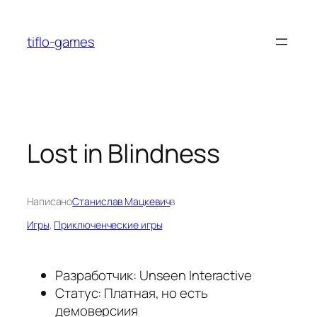
Перейти
к
tiflo-games
содержимому
Lost in Blindness
Написано
Станислав Мацкевич
в
Игры
, 
Приключенческие игры
Разработчик: Unseen Interactive
Статус: Платная, но есть
демоверсиия