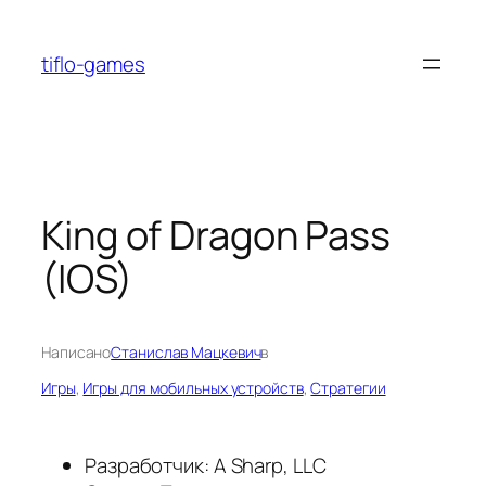
Перейти
к
tiflo-games
содержимому
King of Dragon Pass
(IOS)
Написано
Станислав Мацкевич
в
Игры
, 
Игры для мобильных устройств
, 
Стратегии
Разработчик: A Sharp, LLC