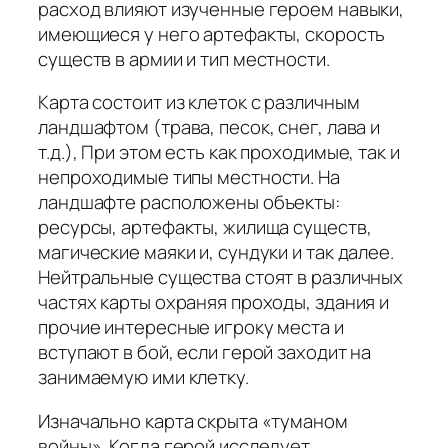
расход влияют изученные героем навыки,
имеющиеся у него артефакты, скорость
существ в армии и тип местности.
Карта состоит из клеток с различным
ландшафтом (трава, песок, снег, лава и
т.д.), При этом есть как проходимые, так и
непроходимые типы местности. На
ландшафте расположены объекты:
ресурсы, артефакты, жилища существ,
магические маяки и, сундуки и так далее.
Нейтральные существа стоят в различных
частях карты охраняя проходы, здания и
прочие интересные игроку места и
вступают в бой, если герой заходит на
занимаемую ими клетку.
Изначально карта скрыта «туманом
войны». Когда герой исследует