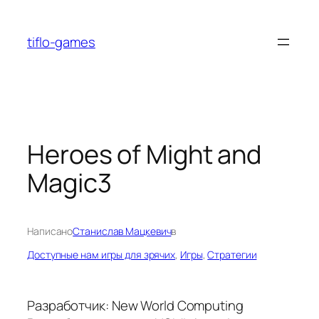
Перейти
к
tiflo-games
содержимому
Heroes of Might and
Magic3
Написано
Станислав Мацкевич
в
Доступные нам игры для зрячих
, 
Игры
, 
Стратегии
Разработчик: New World Computing