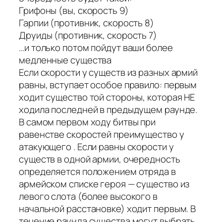
Грифоны (вы, скорость 9)
Гарпии (противник, скорость 8)
Друиды (противник, скорость 7)
…и только потом пойдут ваши более
медленные существа
Если скорости у существ из разных армий
равны, вступает особое правило: первым
ходит существо той стороны, которая НЕ
ходила последней в предыдущем раунде.
В самом первом ходу битвы при
равенстве скоростей преимущество у
атакующего . Если равны скорости у
существ в одной армии, очередность
определяется положением отряда в
армейском списке героя — существо из
левого слота (более высокого в
начальной расстановке) ходит первым. В
течение раунда существа могут выбрать