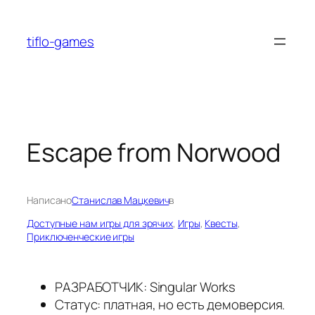
Перейти
к
tiflo-games
содержимому
Escape from Norwood
Написано
Станислав Мацкевич
в
Доступные нам игры для зрячих
, 
Игры
, 
Квесты
, 
Приключенческие игры
РАЗРАБОТЧИК: Singular Works
Статус: платная, но есть демоверсия.