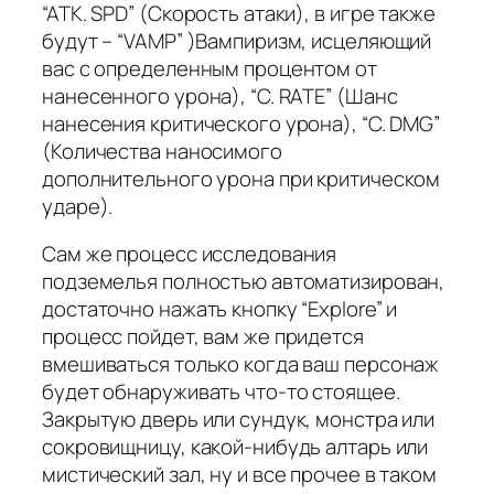
“ATK. SPD” (Скорость атаки), в игре также
будут – “VAMP” )Вампиризм, исцеляющий
вас с определенным процентом от
нанесенного урона), “C. RATE” (Шанс
нанесения критического урона), “C. DMG”
(Количества наносимого
дополнительного урона при критическом
ударе).
Сам же процесс исследования
подземелья полностью автоматизирован,
достаточно нажать кнопку “Explore” и
процесс пойдет, вам же придется
вмешиваться только когда ваш персонаж
будет обнаруживать что-то стоящее.
Закрытую дверь или сундук, монстра или
сокровищницу, какой-нибудь алтарь или
мистический зал, ну и все прочее в таком