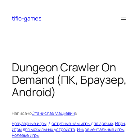
Перейти
к
tiflo-games
содержимому
Dungeon Crawler On
Demand (ПК, Браузер,
Android)
Написано
Станислав Мацкевич
в
Браузерные игры
, 
Доступные нам игры для зрячих
, 
Игры
, 
Игры для мобильных устройств
, 
Инкрементальные игры
, 
Ролевые игры