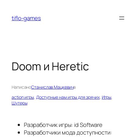
Перейти
к
tiflo-games
содержимому
Doom и Heretic
Написано
Станислав Мацкевич
в
action игры
, 
Доступные нам игры для зрячих
, 
Игры
, 
Шутеры
Разработчик игры: id Software
Разработчики мода доступности: