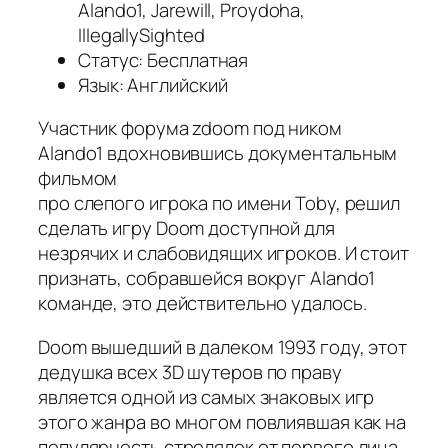
Alando1, Jarewill, Proydoha,
IllegallySighted
Статус: Бесплатная
Язык: Английский
Участник форума zdoom под ником
Alando1 вдохновившись документальным
фильмом
про слепого игрока по имени Toby, решил
сделать игру Doom доступной для
незрячих и слабовидящих игроков. И стоит
признать, собравшейся вокруг Alando1
команде, это действительно удалось.
Doom вышедший в далеком 1993 году, этот
дедушка всех 3D шутеров по праву
является одной из самых знаковых игр
этого жанра во многом повлиявшая как на
популярность стрелялок от первого лица,