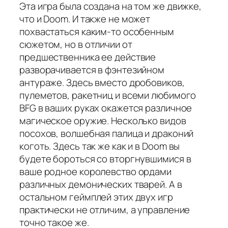
Эта игра была создана на том же движке,
что и Doom. И также не может
похвастаться каким-то особенным
сюжетом, но в отличии от
предшественника ее действие
разворачивается в фэнтезийном
антураже. Здесь вместо дробовиков,
пулеметов, ракетниц и всеми любимого
BFG в ваших руках окажется различное
магическое оружие. Несколько видов
посохов, волшебная палица и драконий
коготь. Здесь так же как и в Doom вы
будете бороться со вторгнувшимися в
ваше родное королевство ордами
различных демонических тварей. А в
остальном геймплей этих двух игр
практически не отличим, а управление
точно такое же.