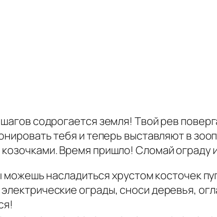
 шагов содрогается земля! Твой рев поверга
онировать тебя и теперь выставляют в зооп
 козочками. Время пришло! Сломай ограду 
 ты можешь насладиться хрустом косточек пу
 электрические ограды, сноси деревья, ог
ся!