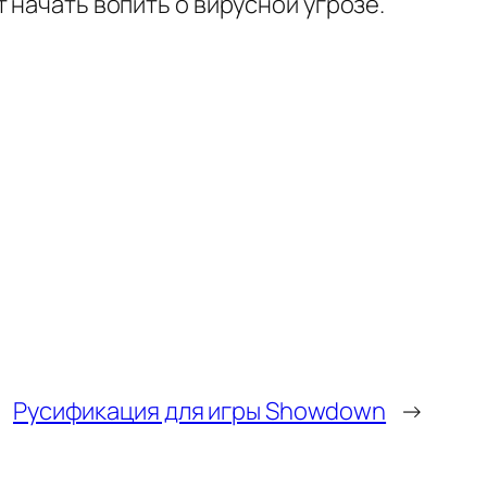
 начать вопить о вирусной угрозе.
Русификация для игры Showdown
→