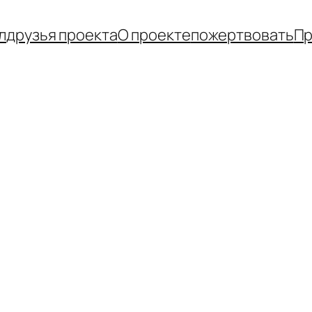
л
друзья проекта
О проекте
пожертвовать
Пр