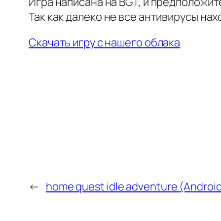
Игра написана на BGT, и предположит
Так как далеко не все антивирусы нахо
Скачать игру с нашего облака
←
home quest idle adventure (Android