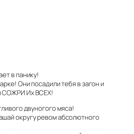
ет в панику!
арке! Они посадили тебя в загон и
и СОЖРИ Их ВСЕХ!
гливого двуногого мяса!
лашай округу ревом абсолютного