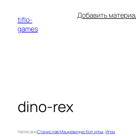
Перейти
Добавить материа
к
tiflo-
содержимому
games
dino-rex
Написано
Станислав Мацкевич
в
action игры
, 
Игры