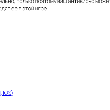
ельно, только поэтому ваш антивирус может
дят ее в этой игре.
, IOS)