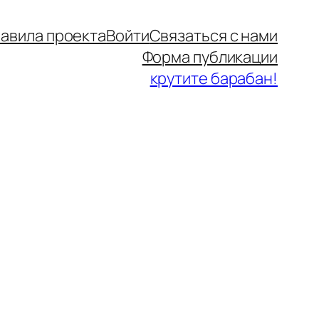
авила проекта
Войти
Связаться с нами
Форма публикации
крутите барабан!