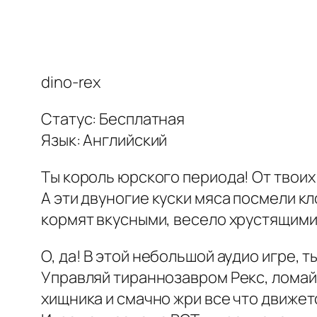
dino-rex
Статус: Бесплатная
Язык: Английский
Ты король юрского периода! От твоих
А эти двуногие куски мяса посмели кл
кормят вкусными, весело хрустящими
О, да! В этой небольшой аудио игре,
Управляй тираннозавром Рекс, ломай
хищника и смачно жри все что движет