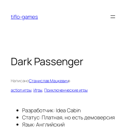
Перейти
к
tiflo-games
содержимому
Dark Passenger
Написано
Станислав Мацкевич
в
action игры
, 
Игры
, 
Приключенческие игры
Разработчик: Idea Cabin
Статус: Платная, но есть демоверсия
Язык: Английский