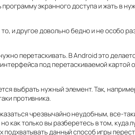
программу экранного доступа и жать в нуж
ь и то, и другое довольно бедно и не особо 
нужно перетаскивать. В Android это делаетс
ы интерфейса под перетаскиваемой картой о
тся выбрать нужный элемент. Так, наприме
таки противника.
оказаться чрезвычайно неудобным, все-так
но как только вы разберетесь в том, куда 
их подхватывать данный способ игры перес