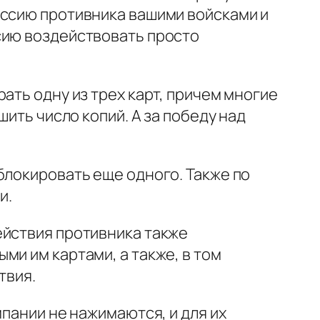
иссию противника вашими войсками и
сию воздействовать просто
ать одну из трех карт, причем многие
шить число копий. А за победу над
блокировать еще одного. Также по
и.
ействия противника также
ми им картами, а также, в том
твия.
мпании не нажимаются, и для их