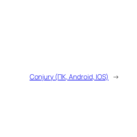
Conjury (ПК, Android, IOS)
→