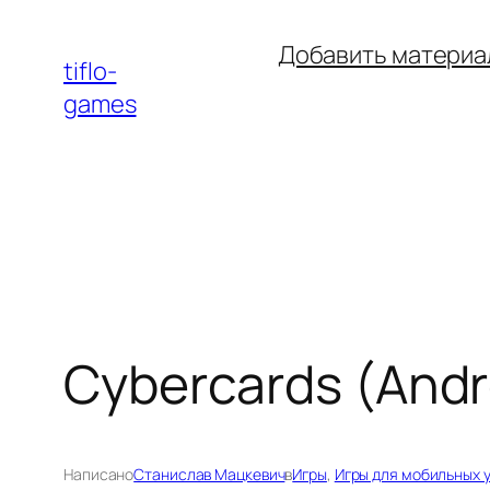
Перейти
Добавить материа
к
tiflo-
содержимому
games
Cybercards (Andro
Написано
Станислав Мацкевич
в
Игры
, 
Игры для мобильных 