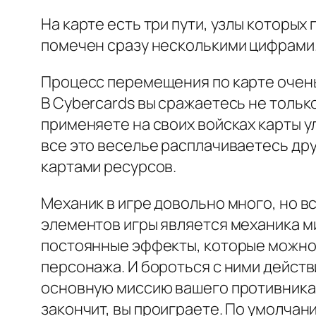
На карте есть три пути, узлы которых
помечен сразу несколькими цифрами.
Процесс перемещения по карте очен
В Cybercards вы сражаетесь не тольк
применяете на своих войсках карты у
все это веселье расплачиваетесь др
картами ресурсов.
Механик в игре довольно много, но в
элементов игры является механика ми
постоянные эффекты, которые можно 
персонажа. И бороться с ними дейст
основную миссию вашего противника. Д
закончит, вы проиграете. По умолчан