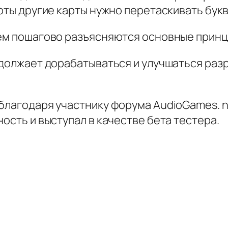
арты другие карты нужно перетаскивать бук
нем пошагово разъясняются основные принц
родолжает дорабатываться и улучшаться раз
благодаря участнику форума AudioGames. n
ость и выступал в качестве бета тестера.