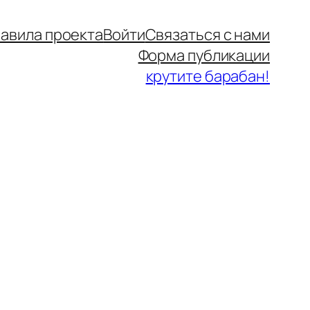
авила проекта
Войти
Связаться с нами
Форма публикации
крутите барабан!