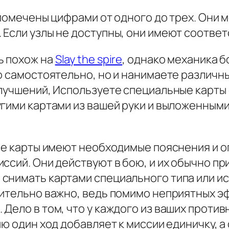
 помечены цифрами от одного до трех. Они м
 Если узлы не доступны, они имеют соотве
ь похож на
Slay the spire
, однако механика б
о самостоятельно, но и нанимаете различн
лучшений, Используете специальные карты 
угими картами из вашей руки и выложенным
се карты имеют необходимые пояснения и о
ссий. Они действуют в бою, и их обычно п
снимать картами специального типа или ис
вительно важно, ведь помимо неприятных э
ело в том, что у каждого из ваших противн
ию один ход добавляет к миссии единичку, 