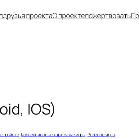
л
друзья проекта
О проекте
пожертвовать
Пр
id, IOS)
устройств
, 
Коллекционные карточные игры
, 
Ролевые игры