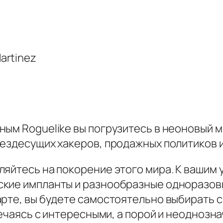
artinez
ным Roguelike вы погрузитесь в неоновый м
вездесущих хакеров, продажных политиков 
яйтесь на покорение этого мира. К вашим 
ские импланты и разнообразные одноразов
рте, вы будете самостоятельно выбирать с
речаясь с интересными, а порой и неоднозн