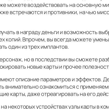
акже можете воздействовать на основную м
кже встречаются и противники, на чью мис
учать в награду деньги и возможность выбр
ех копий. Впрочем, вы всегда можете умень
ть один из трех имплантов.
ерсонаж, но в последствии вы сможете раз
окировать новые карты и прочее полезност
 имеют описание параметров и эффектов. Д
ть внимательно ознакомиться с применяемы
щие карты, даже отреагировать на его дейс
 на некоторых устройствах узлы карты в ко