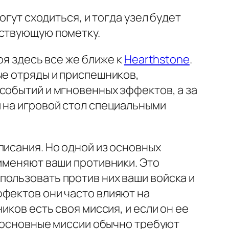
огут сходиться, и тогда узел будет
тствующую пометку.
оя здесь все же ближе к
Hearthstone
.
ые отряды и приспешников,
событий и мгновенных эффектов, а за
и на игровой стол специальными
писания. Но одной из основных
рименяют ваши противники. Это
пользовать против них ваши войска и
ффектов они часто влияют на
иков есть своя миссия, и если он ее
а основные миссии обычно требуют