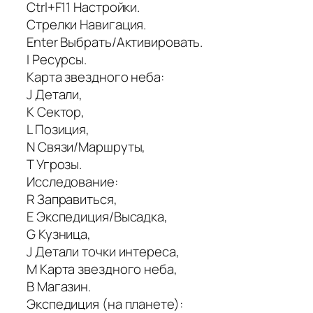
Ctrl+F11 Настройки.
Стрелки Навигация.
Enter Выбрать/Активировать.
I Ресурсы.
Карта звездного неба:
J Детали,
K Сектор,
L Позиция,
N Связи/Маршруты,
T Угрозы.
Исследование:
R Заправиться,
E Экспедиция/Высадка,
G Кузница,
J Детали точки интереса,
M Карта звездного неба,
B Магазин.
Экспедиция (на планете):