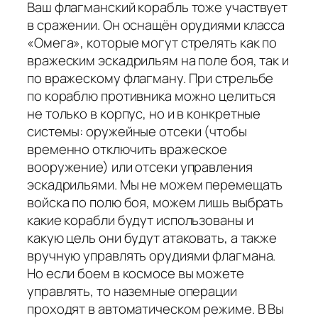
Ваш флагманский корабль тоже участвует
в сражении. Он оснащён орудиями класса
«Омега», которые могут стрелять как по
вражеским эскадрильям на поле боя, так и
по вражескому флагману. При стрельбе
по кораблю противника можно целиться
не только в корпус, но и в конкретные
системы: оружейные отсеки (чтобы
временно отключить вражеское
вооружение) или отсеки управления
эскадрильями. Мы не можем перемещать
войска по полю боя, можем лишь выбрать
какие корабли будут использованы и
какую цель они будут атаковать, а также
вручную управлять орудиями флагмана.
Но если боем в космосе вы можете
управлять, то наземные операции
проходят в автоматическом режиме. В Вы