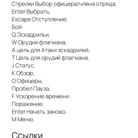
Стрелки Выбор офицера/члена отряда,
Enter Выбрать,
Escape Отступление.
Бой:
Q Эскадрильи,
W Орудия флагмана,
A цель для Атаки эскадрилий,
T Цель для орудий флагмана,
J Статус,
K Обзор,
O Офицеры,
Пробел Пауза,
F Ускорение времени.
Поражение:
Enter Начать заново,
M Меню.
Ссылки