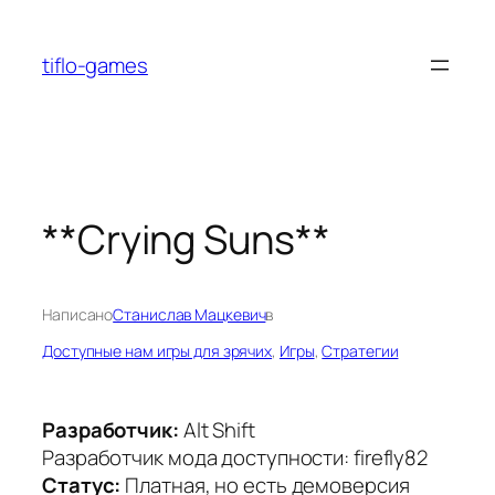
Перейти
к
tiflo-games
содержимому
**Crying Suns**
Написано
Станислав Мацкевич
в
Доступные нам игры для зрячих
, 
Игры
, 
Стратегии
Разработчик:
Alt Shift
Разработчик мода доступности: firefly82
Статус:
Платная, но есть демоверсия