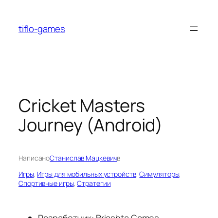
Перейти
к
tiflo-games
содержимому
Cricket Masters
Journey (Android)
Написано
Станислав Мацкевич
в
Игры
, 
Игры для мобильных устройств
, 
Симуляторы
, 
Спортивные игры
, 
Стратегии
Разработчик: Briashta Games