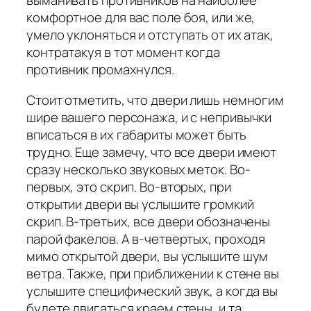
выманивать противников на наиболее
комфортное для вас поле боя, или же,
умело уклоняться и отступать от их атак,
контратакуя в тот момент когда
противник промахнулся.
Стоит отметить, что двери лишь немногим
шире вашего персонажа, и с непривычки
вписаться в их габариты может быть
трудно. Еще замечу, что все двери имеют
сразу несколько звуковых меток. Во-
первых, это скрип. Во-вторых, при
открытии двери вы услышите громкий
скрип. В-третьих, все двери обозначены
парой факелов. А в-четвертых, проходя
мимо открытой двери, вы услышите шум
ветра. Также, при приближении к стене вы
услышите специфический звук, а когда вы
будете двигаться краем стены, и та