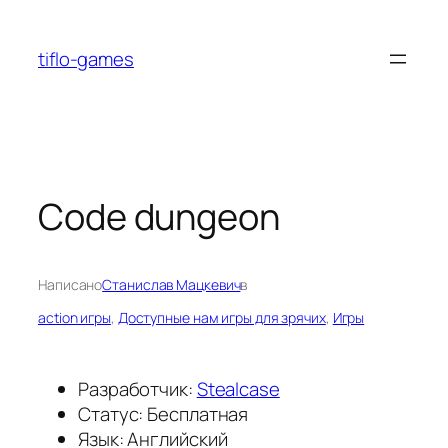
Перейти
к
tiflo-games
содержимому
Code dungeon
Написано
Станислав Мацкевич
в
action игры
, 
Доступные нам игры для зрячих
, 
Игры
Разработчик:
Stealcase
Статус: Бесплатная
Язык: Английский