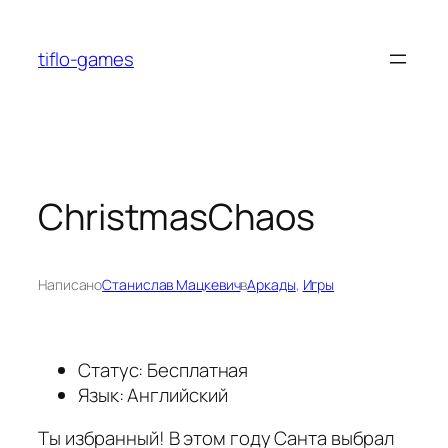
Перейти
к
tiflo-games
содержимому
ChristmasChaos
Написано
Станислав Мацкевич
в
Аркады
, 
Игры
Статус: Бесплатная
Язык: Английский
Ты избранный! В этом году Санта выбрал