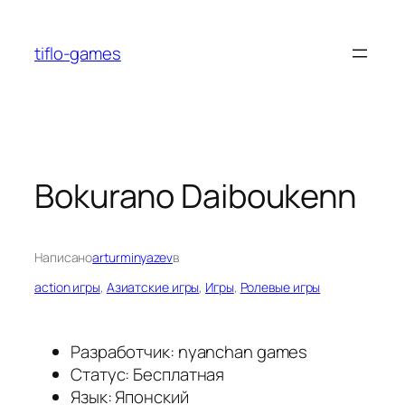
Перейти
к
tiflo-games
содержимому
Bokurano Daiboukenn
Написано
arturminyazev
в
action игры
, 
Азиатские игры
, 
Игры
, 
Ролевые игры
Разработчик: nyanchan games
Статус: Бесплатная
Язык: Японский