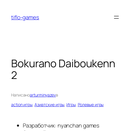
Перейти
к
tiflo-games
содержимому
Bokurano Daiboukenn
2
Написано
arturminyazev
в
action игры
, 
Азиатские игры
, 
Игры
, 
Ролевые игры
Разработчик: nyanchan games