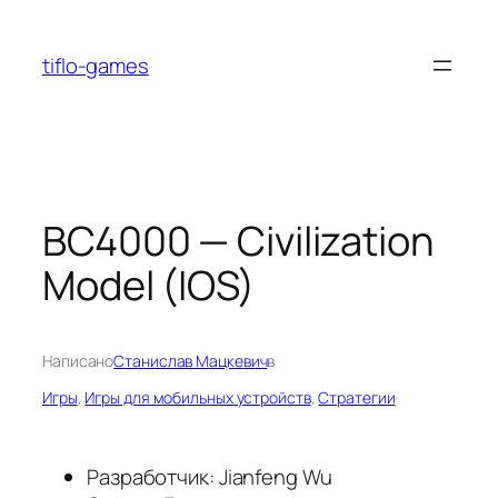
Перейти
к
tiflo-games
содержимому
BC4000 — Civilization
Model (IOS)
Написано
Станислав Мацкевич
в
Игры
, 
Игры для мобильных устройств
, 
Стратегии
Разработчик: Jianfeng Wu