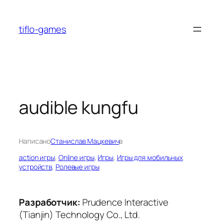
Перейти
к
tiflo-games
содержимому
audible kungfu
Написано
Станислав Мацкевич
в
action игры
, 
Online игры
, 
Игры
, 
Игры для мобильных
устройств
, 
Ролевые игры
Разработчик:
Prudence Interactive
(Tianjin) Technology Co., Ltd.