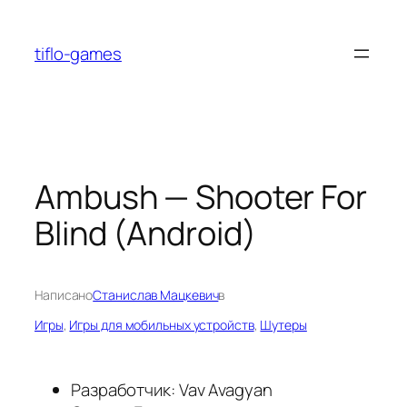
Перейти
к
tiflo-games
содержимому
Ambush — Shooter For
Blind (Android)
Написано
Станислав Мацкевич
в
Игры
, 
Игры для мобильных устройств
, 
Шутеры
Разработчик: Vav Avagyan