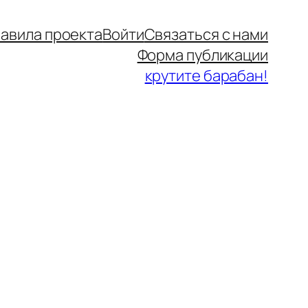
авила проекта
Войти
Связаться с нами
Форма публикации
крутите барабан!