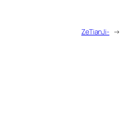
ZeTianJi-
→