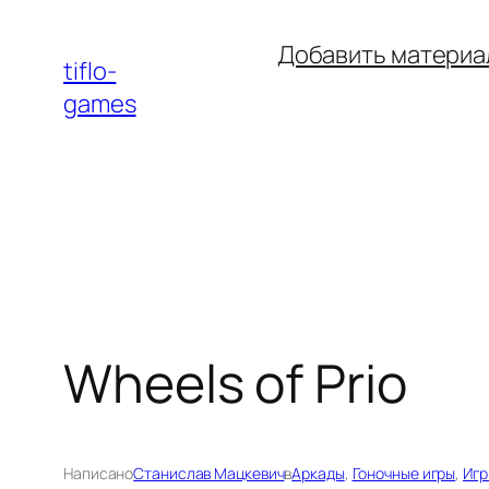
Перейти
Добавить материа
к
tiflo-
содержимому
games
Wheels of Prio
Написано
Станислав Мацкевич
в
Аркады
, 
Гоночные игры
, 
Игр