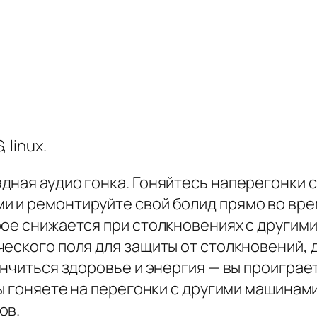
 linux.
дная аудио гонка. Гоняйтесь наперегонки с
 и ремонтируйте свой болид прямо во врем
ое снижается при столкновениях с другими
еского поля для защиты от столкновений, 
ончиться здоровье и энергия — вы проиграе
вы гоняете на перегонки с другими машинам
ов.