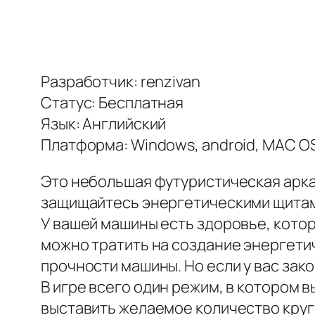
Разработчик: renzivan
Статус: Бесплатная
Язык: Английский
Платформа: Windows, android, MAC OS,
Это небольшая футуристическая арка
защищайтесь энергетическими щитами
У вашей машины есть здоровье, котор
можно тратить на создание энергетич
прочности машины. Но если у вас зак
В игре всего один режим, в котором 
выставить желаемое количество круг