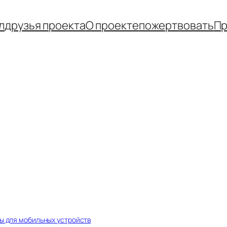
л
друзья проекта
О проекте
пожертвовать
Пр
ы для мобильных устройств