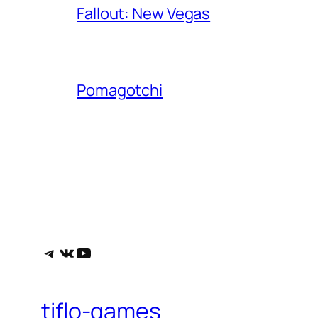
Fallout: New Vegas
Pomagotchi
Telegram
ВКонтакте
YouTube
tiflo-games