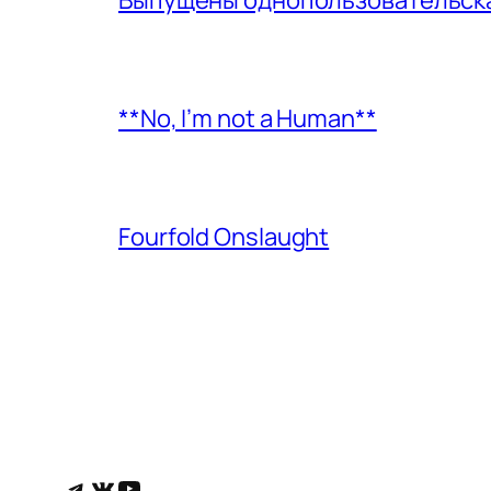
Выпущены однопользовательская
**No, I’m not a Human**
Fourfold Onslaught
Telegram
ВКонтакте
YouTube