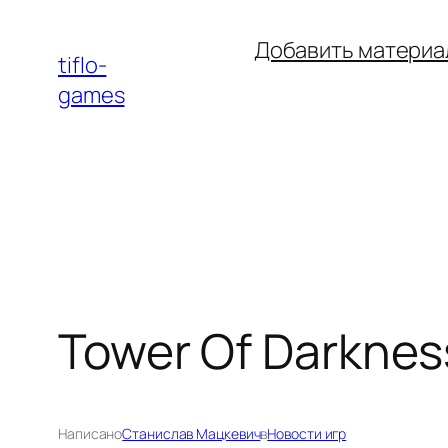
Перейти
Добавить материа
к
tiflo-
содержимому
games
Tower Of Darknes
Написано
Станислав Мацкевич
в
Новости игр