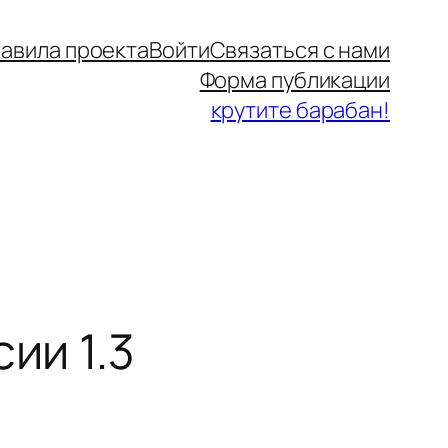
авила проекта
Войти
Связаться с нами
Форма публикации
крутите барабан!
ии 1.3