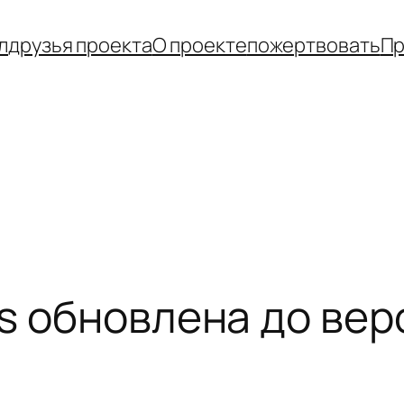
л
друзья проекта
О проекте
пожертвовать
Пр
s обновлена до верс