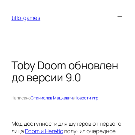
Перейти
к
tiflo-games
содержимому
Toby Doom обновлен
до версии 9.0
Написано
Станислав Мацкевич
в
Новости игр
Мод доступности для шутеров от первого
лица
Doom и Heretic
получил очередное